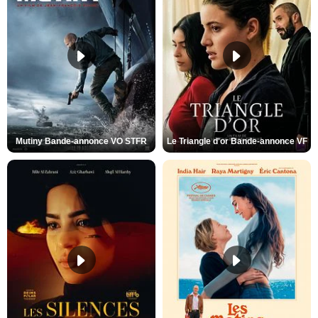
Mutiny Bande-annonce VO STFR
Le Triangle d'or Bande-annonce VF