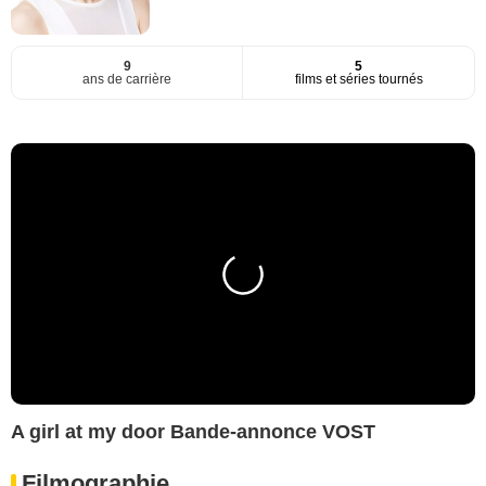
9
5
ans de carrière
films et séries tournés
A girl at my door Bande-annonce VOST
Filmographie