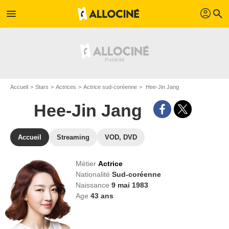
profil
menu
search
Accueil
Stars
Actrices
Actrice sud-coréenne
Hee-Jin Jang
Hee-Jin Jang
Accueil
Streaming
VOD, DVD
Métier
Actrice
Nationalité
Sud-coréenne
Naissance
9 mai 1983
Age
43
ans