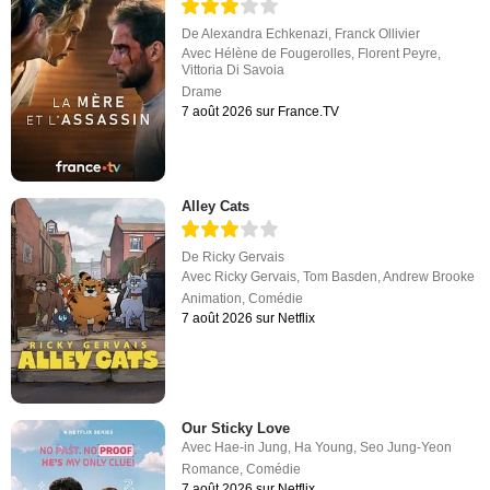
De
Alexandra Echkenazi
,
Franck Ollivier
Avec
Hélène de Fougerolles
,
Florent Peyre
,
Vittoria Di Savoia
Drame
7 août 2026 sur France.TV
Alley Cats
De
Ricky Gervais
Avec
Ricky Gervais
,
Tom Basden
,
Andrew Brooke
Animation
,
Comédie
7 août 2026 sur Netflix
Our Sticky Love
Avec
Hae-in Jung
,
Ha Young
,
Seo Jung-Yeon
Romance
,
Comédie
7 août 2026 sur Netflix