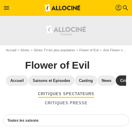
profil
menu
search
Accueil
Séries
Séries TV les plus populaires
Flower of Evil
Avis Flower of Evil
Flower of Evil
Accueil
Saisons et Episodes
Casting
News
Critiq
CRITIQUES SPECTATEURS
CRITIQUES PRESSE
Toutes les saisons