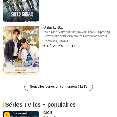
Unlucky Bae
Avec
Mac Nattapat Nimjirawat
,
Tham Tupthong
Suwanrakanont
,
Aun Napat Patcharachavalit
Romance
,
Drame
6 août 2026 sur Netflix
Nouvelles séries en ce moment à la TV
Séries TV les + populaires
GIGN
1