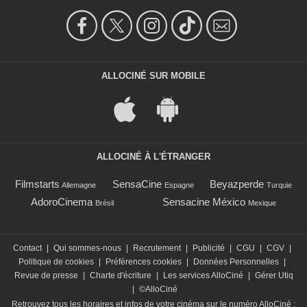
ALLOCINÉ SUR MOBILE
ALLOCINÉ À L'ÉTRANGER
Filmstarts
SensaCine
Beyazperde
Allemagne
Espagne
Turquie
AdoroCinema
Sensacine México
Brésil
Mexique
Contact
|
Qui sommes-nous
|
Recrutement
|
Publicité
|
CGU
|
CGV
|
Politique de cookies
|
Préférences cookies
|
Données Personnelles
|
Revue de presse
|
Charte d'écriture
|
Les services AlloCiné
|
Gérer Utiq
|
©AlloCiné
Retrouvez tous les horaires et infos de votre cinéma sur le numéro AlloCiné :