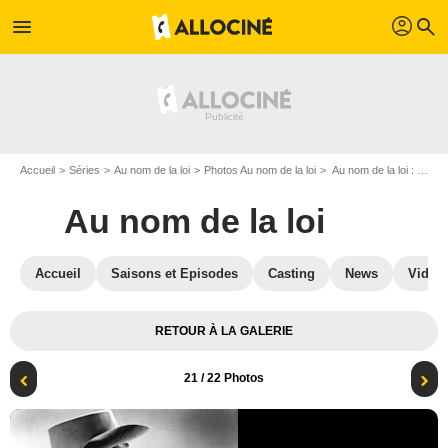
profil
menu
search
Accueil
Séries
Au nom de la loi
Photos Au nom de la loi
Au nom de la loi : Photo Steve McQueen
Au nom de la loi
Accueil
Saisons et Episodes
Casting
News
Vidéo
RETOUR À LA GALERIE
21
/ 22 Photos