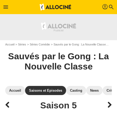
profil
menu
search
Accueil
Séries
Séries Comédie
Sauvés par le Gong : La Nouvelle Classe
Saiso
Sauvés par le Gong : La
Nouvelle Classe
Accueil
Saisons et Episodes
Casting
News
Critiq
Saison 5