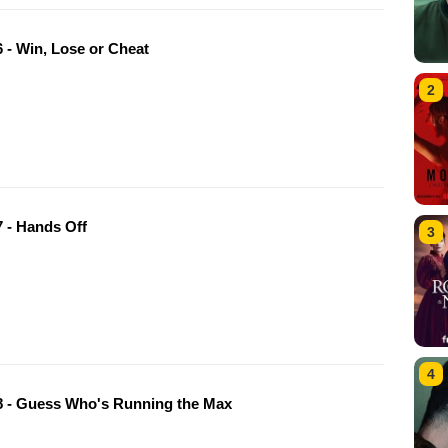
 - Win, Lose or Cheat
2
 - Hands Off
3
4
 - Guess Who's Running the Max