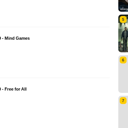
5
 - Mind Games
6
- Free for All
7