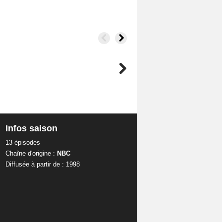
Infos saison
13 épisodes
Chaîne d'origine :
NBC
Diffusée à partir de : 1998