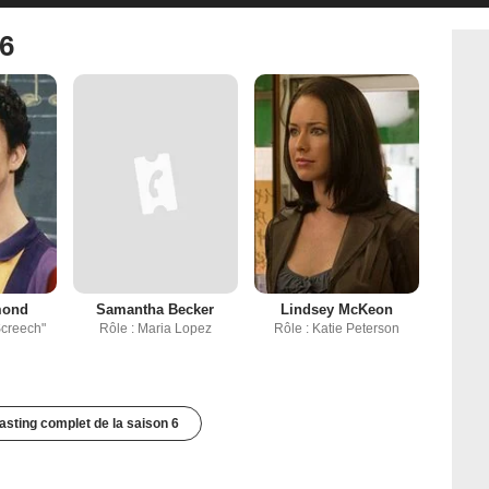
 6
mond
Samantha Becker
Lindsey McKeon
Screech"
Rôle : Maria Lopez
Rôle : Katie Peterson
casting complet de la saison 6