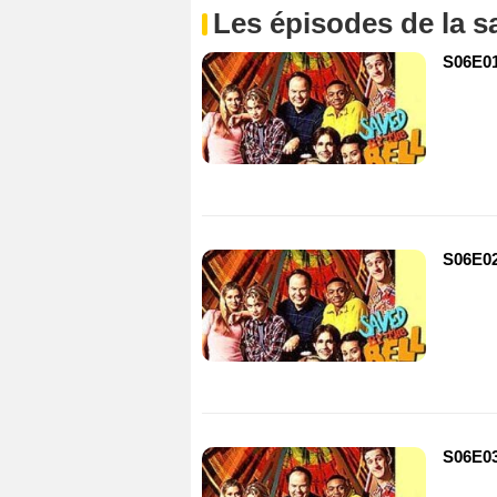
Les épisodes de la s
S06E01
S06E02
S06E03