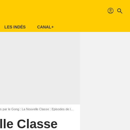
profil
search
LES INDÉS
CANAL+
par le Gong : La Nouvelle Classe : Episodes de la saison 6
lle Classe