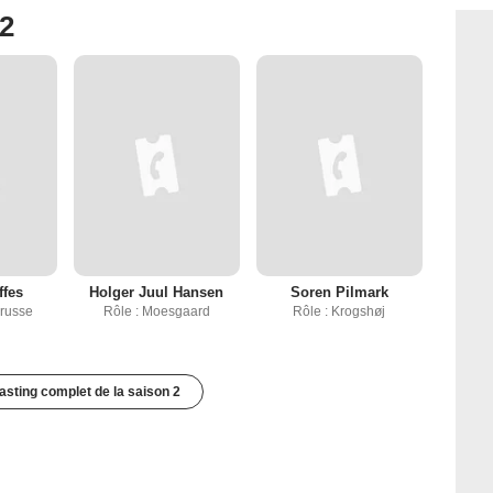
 2
ffes
Holger Juul Hansen
Soren Pilmark
Drusse
Rôle : Moesgaard
Rôle : Krogshøj
casting complet de la saison 2