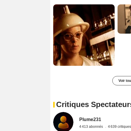
Voir to
Critiques Spectateur
Plume231
4 413 abonnés
4 639 critique