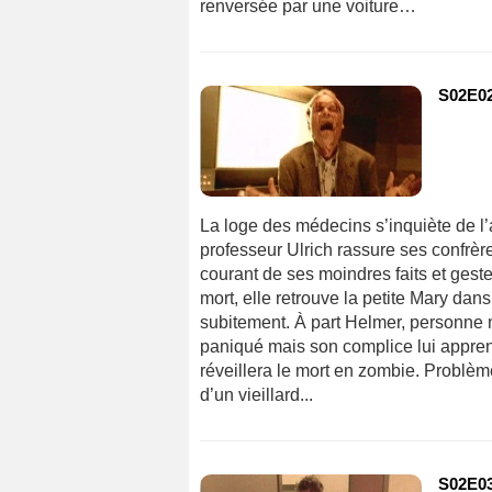
renversée par une voiture…
S02E02
La loge des médecins s’inquiète de l’a
professeur Ulrich rassure ses confrère
courant de ses moindres faits et gest
mort, elle retrouve la petite Mary da
subitement. À part Helmer, personne n
paniqué mais son complice lui apprend 
réveillera le mort en zombie. Problèm
d’un vieillard...
S02E03