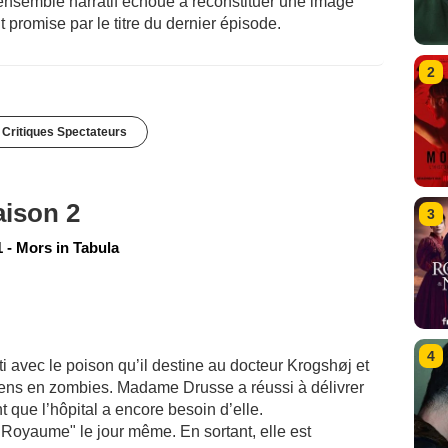
ensemble narratif échoue à reconstituer une image
t promise par le titre du dernier épisode.
2
 Critiques Spectateurs
aison 2
3
 - Mors in Tabula
4
i avec le poison qu’il destine au docteur Krogshøj et
 gens en zombies. Madame Drusse a réussi à délivrer
nt que l’hôpital a encore besoin d’elle.
 "Royaume" le jour même. En sortant, elle est