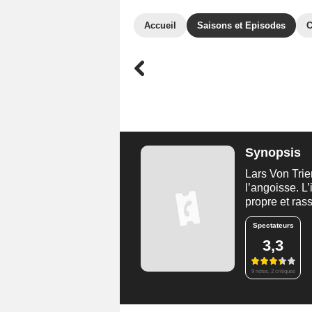
Accueil
Saisons et Episodes
C
Synopsis
Lars Von Trier
l’angoisse. L
propre et rass
Spectateurs
3,3
9 notes, 2 critiques