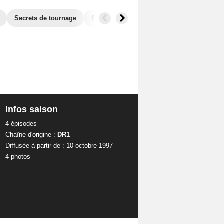
Secrets de tournage
Séries similaires
Infos saison
4 épisodes
Chaîne d'origine :
DR1
Diffusée à partir de : 10 octobre 1997
4 photos