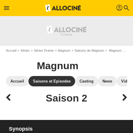
profil
menu
search
Accueil
Séries
Séries Drame
Magnum
Saisons de Magnum
Magnum : Episodes de la saison 2
Magnum
Accueil
Saisons et Episodes
Casting
News
Vidéo
Saison 2
Synopsis