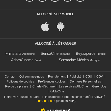
ALLOCINÉ SUR MOBILE
ALLOCINÉ À L'ÉTRANGER
Filmstarts
SensaCine
Beyazperde
Allemagne
Espagne
Turquie
AdoroCinema
Sensacine México
Brésil
Mexique
Contact
|
Qui sommes-nous
|
Recrutement
|
Publicité
|
CGU
|
CGV
|
Politique de cookies
|
Préférences cookies
|
Données Personnelles
|
Revue de presse
|
Charte d'écriture
|
Les services AlloCiné
|
Gérer Utiq
|
©AlloCiné
Retrouvez tous les horaires et infos de votre cinéma sur le numéro AlloCiné :
0 892 892 892
(0,90€/minute)