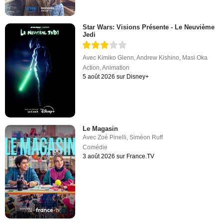
Star Wars: Visions Présente - Le Neuvième
Jedi
Avec
Kimiko Glenn
,
Andrew Kishino
,
Masi Oka
Action
,
Animation
5 août 2026 sur Disney+
Le Magasin
Avec
Zoé Pinelli
,
Siméon Ruff
Comédie
3 août 2026 sur France.TV