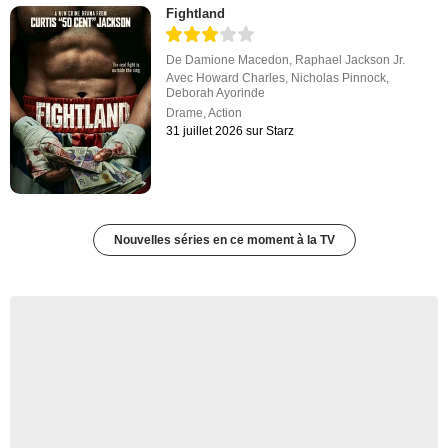
Fightland
De
Damione Macedon
,
Raphael Jackson Jr.
Avec
Howard Charles
,
Nicholas Pinnock
,
Deborah Ayorinde
Drame
,
Action
31 juillet 2026 sur Starz
Nouvelles séries en ce moment à la TV