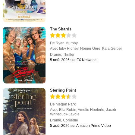
The Shards
De
Ryan Murphy
Avec
Igby Rigney
,
Homer Gere
,
Kaia Gerber
Drame
,
Thriller
5 août 2026 sur FX Networks
Sterling Point
De
Megan Park
Avec
Ella Rubin
,
Amélie Hoeferle
,
Jacob
Whiteduck-Lavoie
Drame
,
Comédie
5 août 2026 sur Amazon Prime Video