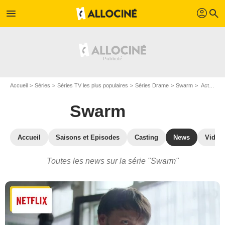
profil
menu
search
Accueil
Séries
Séries TV les plus populaires
Séries Drame
Swarm
Actualité de la série Swarm
Swarm
Accueil
Saisons et Episodes
Casting
News
Vidéo
Toutes les news sur la série "Swarm"