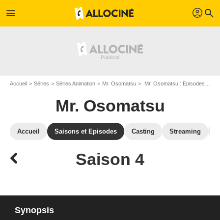
profil
menu
search
Accueil
Séries
Séries Animation
Mr. Osomatsu
Mr. Osomatsu : Episodes de la saison 4
Mr. Osomatsu
Accueil
Saisons et Episodes
Casting
Streaming
P
Saison 4
Synopsis