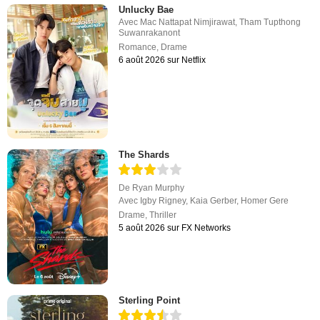
Unlucky Bae
Avec
Mac Nattapat Nimjirawat
,
Tham Tupthong
Suwanrakanont
Romance
,
Drame
6 août 2026 sur Netflix
The Shards
De
Ryan Murphy
Avec
Igby Rigney
,
Kaia Gerber
,
Homer Gere
Drame
,
Thriller
5 août 2026 sur FX Networks
Sterling Point