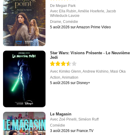
De
Megan Park
Avec
Ella Rubin
,
Amélie Hoeferle
,
Jacob
Whiteduck-Lavoie
Drame
,
Comédie
5 août 2026 sur Amazon Prime Video
Star Wars: Visions Présente - Le Neuvième
Jedi
Avec
Kimiko Glenn
,
Andrew Kishino
,
Masi Oka
Action
,
Animation
5 août 2026 sur Disney+
Le Magasin
Avec
Zoé Pinelli
,
Siméon Ruff
Comédie
3 août 2026 sur France.TV