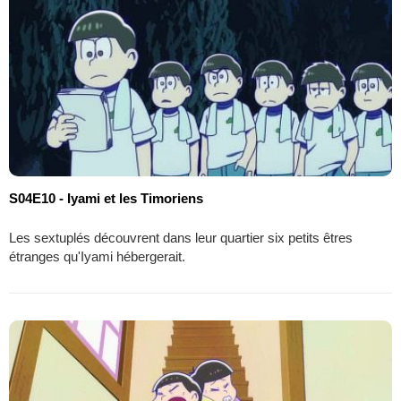
S04E10 - Iyami et les Timoriens
Les sextuplés découvrent dans leur quartier six petits êtres
étranges qu'Iyami hébergerait.