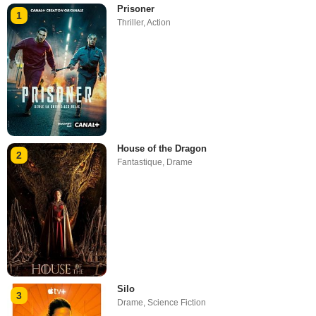
Prisoner
1
Thriller
,
Action
House of the Dragon
2
Fantastique
,
Drame
Silo
3
Drame
,
Science Fiction