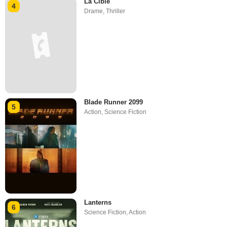
La Cible
4
Drame
,
Thriller
Blade Runner 2099
5
Action
,
Science Fiction
Lanterns
6
Science Fiction
,
Action