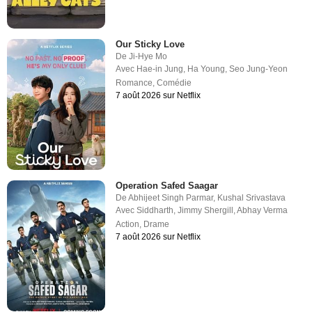
Our Sticky Love
De
Ji-Hye Mo
Avec
Hae-in Jung
,
Ha Young
,
Seo Jung-Yeon
Romance
,
Comédie
7 août 2026 sur Netflix
Operation Safed Saagar
De
Abhijeet Singh Parmar
,
Kushal Srivastava
Avec
Siddharth
,
Jimmy Shergill
,
Abhay Verma
Action
,
Drame
7 août 2026 sur Netflix