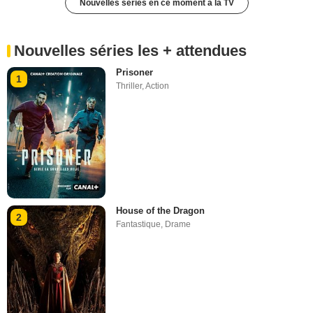
Nouvelles séries en ce moment à la TV
Nouvelles séries les + attendues
Prisoner
1
Thriller
,
Action
House of the Dragon
2
Fantastique
,
Drame