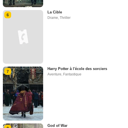
La Cible
6
Drame
,
Thriller
Harry Potter à l'école des sorciers
7
Aventure
,
Fantastique
God of War