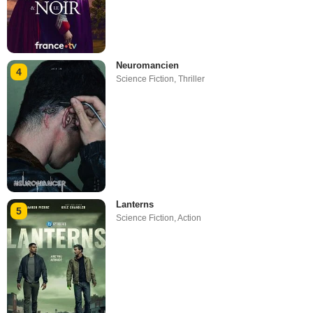
Neuromancien
4
Science Fiction
,
Thriller
Lanterns
5
Science Fiction
,
Action