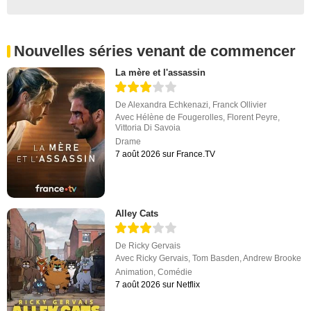
Nouvelles séries venant de commencer
La mère et l'assassin
De
Alexandra Echkenazi
,
Franck Ollivier
Avec
Hélène de Fougerolles
,
Florent Peyre
,
Vittoria Di Savoia
Drame
7 août 2026 sur France.TV
Alley Cats
De
Ricky Gervais
Avec
Ricky Gervais
,
Tom Basden
,
Andrew Brooke
Animation
,
Comédie
7 août 2026 sur Netflix