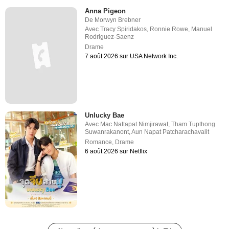
Anna Pigeon
De
Morwyn Brebner
Avec
Tracy Spiridakos
,
Ronnie Rowe
,
Manuel
Rodriguez-Saenz
Drame
7 août 2026 sur USA Network Inc.
Unlucky Bae
Avec
Mac Nattapat Nimjirawat
,
Tham Tupthong
Suwanrakanont
,
Aun Napat Patcharachavalit
Romance
,
Drame
6 août 2026 sur Netflix