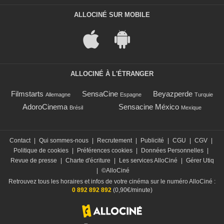
ALLOCINÉ SUR MOBILE
ALLOCINÉ À L'ÉTRANGER
Filmstarts
SensaCine
Beyazperde
Allemagne
Espagne
Turquie
AdoroCinema
Sensacine México
Brésil
Mexique
Contact
|
Qui sommes-nous
|
Recrutement
|
Publicité
|
CGU
|
CGV
|
Politique de cookies
|
Préférences cookies
|
Données Personnelles
|
Revue de presse
|
Charte d'écriture
|
Les services AlloCiné
|
Gérer Utiq
|
©AlloCiné
Retrouvez tous les horaires et infos de votre cinéma sur le numéro AlloCiné :
0 892 892 892
(0,90€/minute)