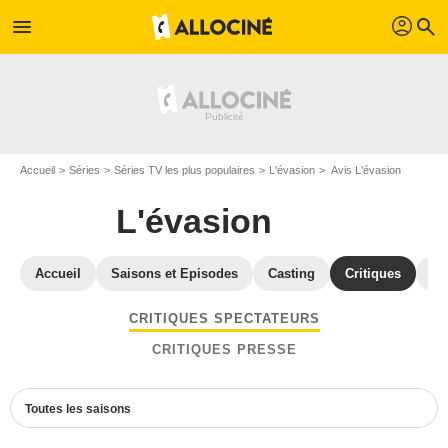
profil
menu
search
Accueil
Séries
Séries TV les plus populaires
L'évasion
Avis L'évasion
L'évasion
Accueil
Saisons et Episodes
Casting
Critiques
Ph
CRITIQUES SPECTATEURS
CRITIQUES PRESSE
Toutes les saisons