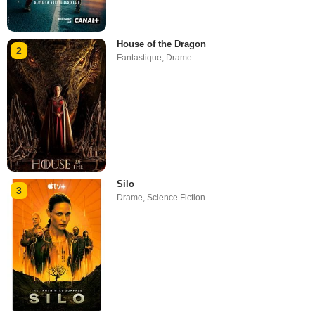
House of the Dragon
2
Fantastique
,
Drame
Silo
3
Drame
,
Science Fiction