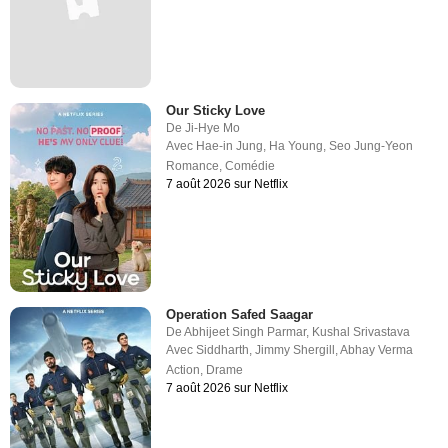
Our Sticky Love
De
Ji-Hye Mo
Avec
Hae-in Jung
,
Ha Young
,
Seo Jung-Yeon
Romance
,
Comédie
7 août 2026 sur Netflix
Operation Safed Saagar
De
Abhijeet Singh Parmar
,
Kushal Srivastava
Avec
Siddharth
,
Jimmy Shergill
,
Abhay Verma
Action
,
Drame
7 août 2026 sur Netflix