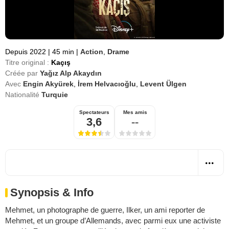
Depuis 2022
|
45 min
|
Action
,
Drame
Titre original :
Kaçış
Créée par
Yağız Alp Akaydın
Avec
Engin Akyürek
,
İrem Helvacıoğlu
,
Levent Ülgen
Nationalité
Turquie
Spectateurs
Mes amis
3,6
--
Synopsis & Info
Mehmet, un photographe de guerre, Ilker, un ami reporter de
Mehmet, et un groupe d’Allemands, avec parmi eux une activiste