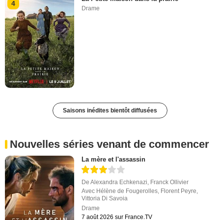
4
Drame
Saisons inédites bientôt diffusées
Nouvelles séries venant de commencer
La mère et l'assassin
De
Alexandra Echkenazi
,
Franck Ollivier
Avec
Hélène de Fougerolles
,
Florent Peyre
,
Vittoria Di Savoia
Drame
7 août 2026 sur France.TV