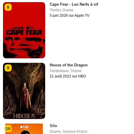
Cape Fear - Les Nerfs à vif
8
Thriller
,
Drame
5 juin 2026 sur Apple TV
House of the Dragon
9
Fantastique
,
Drame
21 août 2022 sur HBO
Silo
10
Drame
,
Science Fiction