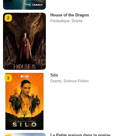
House of the Dragon
2
Fantastique
,
Drame
Silo
3
Drame
,
Science Fiction
La Petite maison dans la prairie