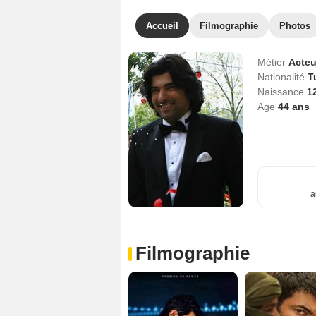
Accueil
Filmographie
Photos
Métier
Acteu
Nationalité
T
Naissance
1
Age
44
ans
a
Filmographie