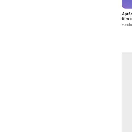
Après
film 
vendr