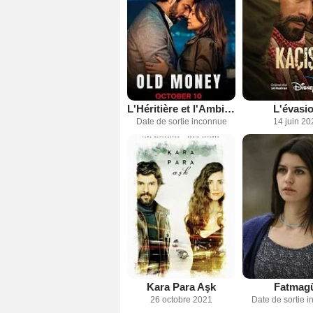
L'Héritière et l'Ambitieux
L'évasi
Date de sortie inconnue
14 juin 20
Kara Para Aşk
Fatmag
26 octobre 2021
Date de sortie 