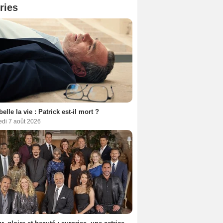
ries
belle la vie : Patrick est-il mort ?
edi 7 août 2026