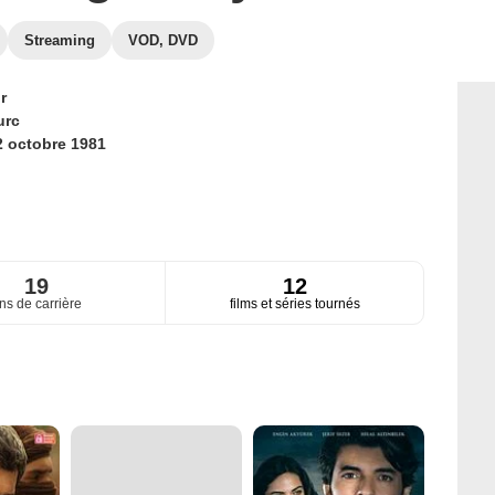
Streaming
VOD, DVD
r
urc
2 octobre 1981
19
12
ns de carrière
films et séries tournés