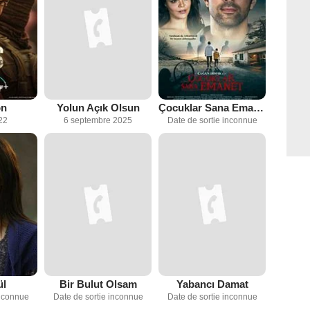
on
Yolun Açık Olsun
Çocuklar Sana Emanet
22
6 septembre 2025
Date de sortie inconnue
ül
Bir Bulut Olsam
Yabancı Damat
inconnue
Date de sortie inconnue
Date de sortie inconnue