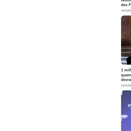
Amour
des F
vendr
1 mil
quand
devra
vendr