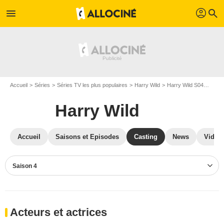
profil
menu
search
Accueil
Séries
Séries TV les plus populaires
Harry Wild
Harry Wild S04
Casti
Harry Wild
Accueil
Saisons et Episodes
Casting
News
Vidéo
Saison 4
Acteurs et actrices