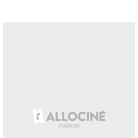
Soeur Mary
- 1 Episode :
2
Denis Conway
Duncan Benedict
- 1 Episode :
3
Emmanuel Okoye
Bryan
- 1 Episode :
4
Colm O'Brien (II)
Ollie Reilly
- 1 Episode :
5
Rory Nolan
Barry McGeeney
- 1 Episode :
1
Linda Gough
Soeur Thérèse
- 1 Episode :
2
Darragh Gilhooly
Matt Gafney
- 1 Episode :
3
Donal Gallery