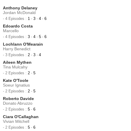
Anthony Delaney
Jordan McDonald
- 4 Episodes :
1
-
3
-
4
-
6
Edoardo Costa
Marcello
- 4 Episodes :
3
-
4
-
5
-
6
Lochlann O'Mearain
Harry Benedict
- 3 Episodes :
2
-
3
-
4
Aileen Mythen
Tina Mulcahy
- 2 Episodes :
2
-
5
Kate O'Toole
Soeur Ignatius
- 2 Episodes :
2
-
5
Roberto Davide
Donato Abruzzo
- 2 Episodes :
5
-
6
Ciara O'Callaghan
Vivian Mitchell
- 2 Episodes :
5
-
6