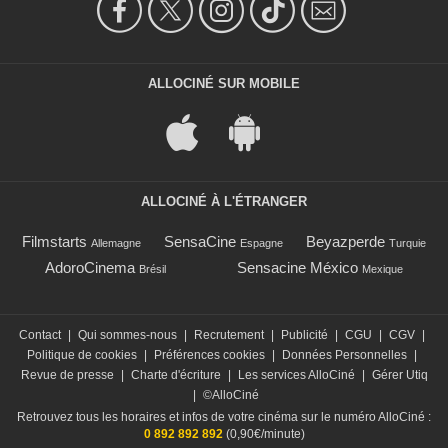
ALLOCINÉ SUR MOBILE
ALLOCINÉ À L'ÉTRANGER
Filmstarts
SensaCine
Beyazperde
Allemagne
Espagne
Turquie
AdoroCinema
Sensacine México
Brésil
Mexique
Contact
|
Qui sommes-nous
|
Recrutement
|
Publicité
|
CGU
|
CGV
|
Politique de cookies
|
Préférences cookies
|
Données Personnelles
|
Revue de presse
|
Charte d'écriture
|
Les services AlloCiné
|
Gérer Utiq
|
©AlloCiné
Retrouvez tous les horaires et infos de votre cinéma sur le numéro AlloCiné :
0 892 892 892
(0,90€/minute)