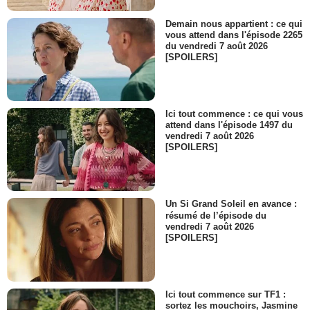
- 1 Episode :
5
Eva Bartley
Demain nous appartient : ce qui
Tessa / Shelley
vous attend dans l'épisode 2265
du vendredi 7 août 2026
- 1 Episode :
6
[SPOILERS]
Kate Brady
Bea
- 1 Episode :
2
Dominic Spain
Ici tout commence : ce qui vous
Max Crilly
attend dans l'épisode 1497 du
- 1 Episode :
3
vendredi 7 août 2026
[SPOILERS]
Sharon Coade
Mel Fitzpatrick
- 1 Episode :
6
Maura Feeney
Un Si Grand Soleil en avance :
Soeur Elizabeth
résumé de l’épisode du
- 1 Episode :
2
vendredi 7 août 2026
Alison O'Riordan
[SPOILERS]
Emma Crilly
- 1 Episode :
3
Shane O'Regan
Robbie Cullen
Ici tout commence sur TF1 :
sortez les mouchoirs, Jasmine
- 1 Episode :
5