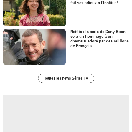
fait ses adieux à l'Institut !
Bryan Quinn
Paulie Horan
- 1 Episode :
3
Paul Ward (II)
Roger
Netflix : la série de Dany Boon
- 1 Episode :
4
sera un hommage à un
chanteur adoré par des millions
Guy Carleton
de Français
Graham Lanagan
- 1 Episode :
5
Emily Dunlop
FBI Agent Danielle Draper
- 1 Episode :
6
Toutes les news Séries TV
Rhys Mannion
Ronan O'Hare
- 1 Episode :
4
Blake Berris
FBI Agent Mikey Ford
- 1 Episode :
6
Samantha Mumba
Paula Kenny
- 1 Episode :
4