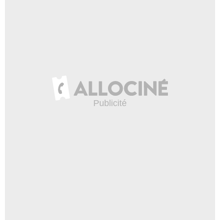
Eamon Rohan
George
- 1 Episode :
4