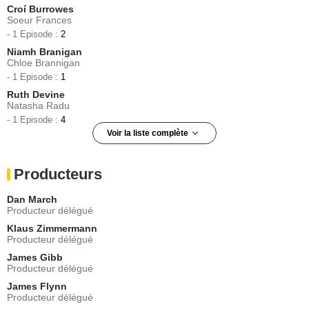
Croí Burrowes
Soeur Frances
- 1 Episode :
2
Niamh Branigan
Chloe Brannigan
- 1 Episode :
1
Ruth Devine
Natasha Radu
- 1 Episode :
4
Voir la liste complète
Gertrude Montgomery
Barbara Quinlan
Producteurs
- 1 Episode :
5
Patrick O'Donnell (II)
Dan March
Simon Burke
Producteur délégué
- 1 Episode :
6
Klaus Zimmermann
Peter Rothwell
Producteur délégué
Paul Brannigan
James Gibb
- 1 Episode :
1
Producteur délégué
Dolores Devaujany
Rachel Horan
James Flynn
Producteur délégué
- 1 Episode :
3