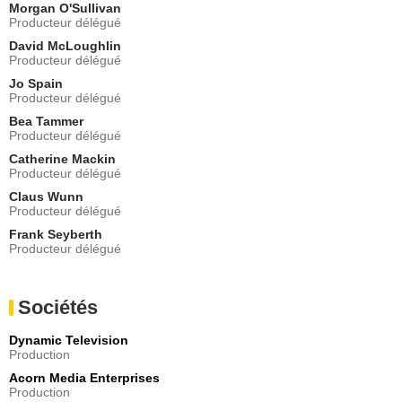
Morgan O'Sullivan
Donking Rongavilla
Producteur délégué
Anthony Soriano
- 1 Episode :
4
David McLoughlin
Producteur délégué
Lorna Quinn
Rebecca du Christie
Jo Spain
Producteur délégué
- 1 Episode :
6
Bea Tammer
Raymond Keane
Producteur délégué
Mick Brady
- 1 Episode :
1
Catherine Mackin
Producteur délégué
Una Crawford O'Brien
Soeur Hildegard
Claus Wunn
Producteur délégué
- 1 Episode :
2
Sarah Carroll
Frank Seyberth
Jackie Cummins
Producteur délégué
- 1 Episode :
3
Emily Kilkenny Roddy
Sociétés
Kelly Casey
- 1 Episode :
4
Dynamic Television
John Cronin
Production
Colin Naughton
Acorn Media Enterprises
- 1 Episode :
1
Production
Denise Geraghty