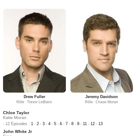
Drew Fuller
Jeremy Davidson
Rôle : Trevor LeBlanc
Rôle : Chase Moran
Chloe Taylor
Katie Moran
- 12 Episodes :
1
-
2
-
3
-
4
-
5
-
6
-
7
-
8
-
9
-
11
-
12
-
13
John White Jr