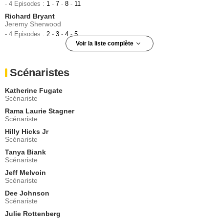
- 4 Episodes :
1
-
7
-
8
-
11
Richard Bryant
Jeremy Sherwood
- 4 Episodes :
2
-
3
-
4
-
5
Voir la liste complète
R.W. Smith
Eddie
Scénaristes
- 3 Episodes :
5
-
11
-
13
Jason Wiles
Katherine Fugate
Sgt. Peter Belgrad
Scénariste
- 2 Episodes :
3
-
4
Rama Laurie Stagner
Gigi Rice
Scénariste
Marda
Hilly Hicks Jr
- 2 Episodes :
6
-
7
Scénariste
Robert Pralgo
Sgt. George Polarski
Tanya Biank
Scénariste
- 2 Episodes :
5
-
13
Jeff Melvoin
Troy Sims
Scénariste
Monroe
- 2 Episodes :
4
-
5
Dee Johnson
Scénariste
Michael Harding
Baker
Julie Rottenberg