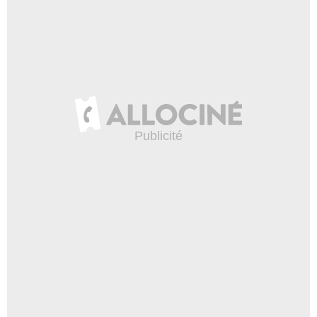
Robert Peterson
Jesse
- 1 Episode :
3
Nick Searcy
Mr Craddock
- 1 Episode :
7
Kai Merritt
Colin
- 1 Episode :
8
Adam Vernier
Major George Steuer
- 1 Episode :
4
Geordie White
Col. Jon Eicholtz
- 1 Episode :
13
Dahlia Salem
Belinda Greer
- 1 Episode :
9
Sherri Saum
Vanessa Kelsing
- 1 Episode :
8
Oscar O. Sierra