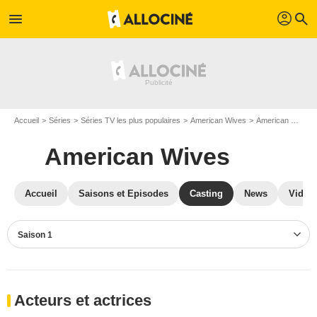
profil
menu
search
Accueil
Séries
Séries TV les plus populaires
American Wives
American Wives S01
American Wives
Accueil
Saisons et Episodes
Casting
News
Vidéo
Saison 1
Acteurs et actrices