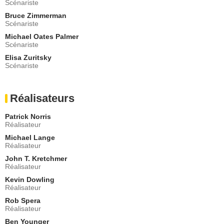
Scénariste
- 2 Episodes :
1
-
9
Bruce Zimmerman
Ann Cusack
Scénariste
Hannah White
- 1 Episode :
10
Michael Oates Palmer
Scénariste
Greg Corbett
Dr Leland Stroud
Elisa Zuritsky
Scénariste
- 1 Episode :
9
Julie Ann Emery
Sarah Belgrad
Réalisateurs
- 1 Episode :
5
Vickie Eng
Patrick Norris
Dr Lasgrove
Réalisateur
- 1 Episode :
7
Michael Lange
Barbara Eden
Réalisateur
Victoria Grayson
John T. Kretchmer
- 1 Episode :
11
Réalisateur
Dwayne Boyd
Cpt. Jolivette
Kevin Dowling
Réalisateur
- 1 Episode :
8
Rob Spera
Jason Giuliano
Réalisateur
Caporal Mattson
- 1 Episode :
9
Ben Younger