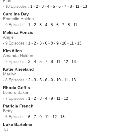
Finn
- 10 Episodes :
1
-
2
-
3
-
4
-
5
-
6
-
7
-
8
-
11
-
13
Caroline Day
Emmalin Holden
- 9 Episodes :
1
-
2
-
3
-
4
-
5
-
6
-
7
-
8
-
11
Melissa Ponzio
Angie
- 9 Episodes :
1
-
2
-
3
-
6
-
8
-
9
-
10
-
11
-
13
Kim Allen
Amanda Holden
- 8 Episodes :
3
-
4
-
5
-
7
-
8
-
11
-
12
-
13
Katie Kneeland
Marilyn
- 8 Episodes :
2
-
3
-
5
-
6
-
9
-
10
-
11
-
13
Rhoda Griffis
Lenore Baker
- 7 Episodes :
1
-
2
-
3
-
4
-
9
-
11
-
12
Patricia French
Betty
- 6 Episodes :
6
-
7
-
9
-
11
-
12
-
13
Luke Bartelme
T.J.