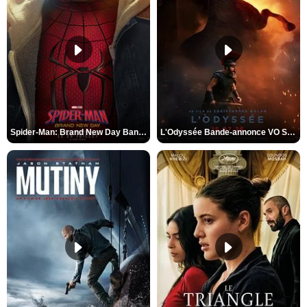
Spider-Man: Brand New Day Bande-annonce VO STFR
L'Odyssée Bande-annonce VO STFR