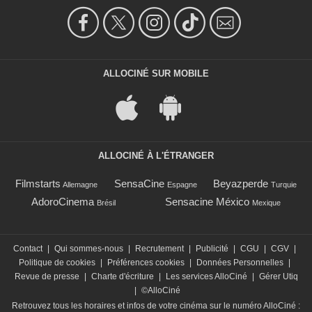
ALLOCINÉ SUR MOBILE
ALLOCINÉ À L'ÉTRANGER
Filmstarts
SensaCine
Beyazperde
Allemagne
Espagne
Turquie
AdoroCinema
Sensacine México
Brésil
Mexique
Contact
|
Qui sommes-nous
|
Recrutement
|
Publicité
|
CGU
|
CGV
|
Politique de cookies
|
Préférences cookies
|
Données Personnelles
|
Revue de presse
|
Charte d'écriture
|
Les services AlloCiné
|
Gérer Utiq
|
©AlloCiné
Retrouvez tous les horaires et infos de votre cinéma sur le numéro AlloCiné :