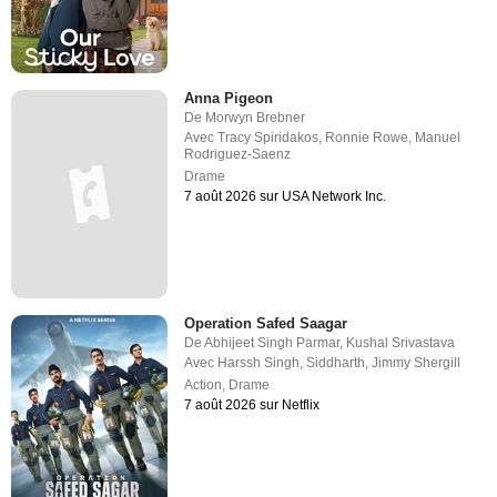
Anna Pigeon
De
Morwyn Brebner
Avec
Tracy Spiridakos
,
Ronnie Rowe
,
Manuel
Rodriguez-Saenz
Drame
7 août 2026 sur USA Network Inc.
Operation Safed Saagar
De
Abhijeet Singh Parmar
,
Kushal Srivastava
Avec
Harssh Singh
,
Siddharth
,
Jimmy Shergill
Action
,
Drame
7 août 2026 sur Netflix