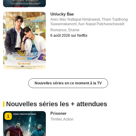
Unlucky Bae
Avec
Mac Nattapat Nimjirawat
,
Tham Tupthong
Suwanrakanont
,
Aun Napat Patcharachavalit
Romance
,
Drame
6 août 2026 sur Netflix
Nouvelles séries en ce moment à la TV
Nouvelles séries les + attendues
Prisoner
1
Thriller
,
Action