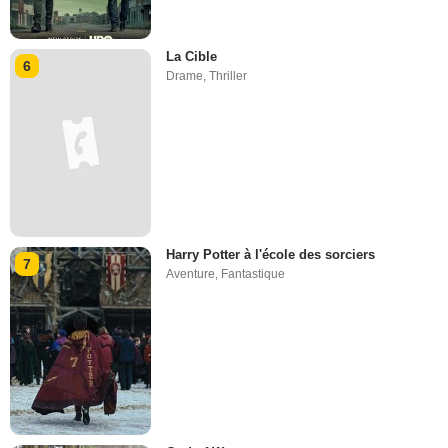
La Cible
6
Drame
,
Thriller
Harry Potter à l'école des sorciers
7
Aventure
,
Fantastique