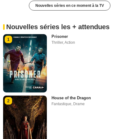
Nouvelles séries en ce moment à la TV
Nouvelles séries les + attendues
Prisoner
1
Thriller
,
Action
House of the Dragon
2
Fantastique
,
Drame