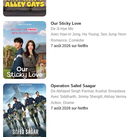
Our Sticky Love
De
Ji-Hye Mo
Avec
Hae-in Jung
,
Ha Young
,
Seo Jung-Yeon
Romance
,
Comédie
7 août 2026 sur Netflix
Operation Safed Saagar
De
Abhijeet Singh Parmar
,
Kushal Srivastava
Avec
Siddharth
,
Jimmy Shergill
,
Abhay Verma
Action
,
Drame
7 août 2026 sur Netflix