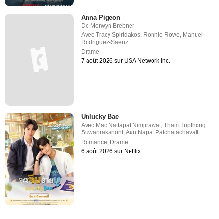
Anna Pigeon
De
Morwyn Brebner
Avec
Tracy Spiridakos
,
Ronnie Rowe
,
Manuel
Rodriguez-Saenz
Drame
7 août 2026 sur USA Network Inc.
Unlucky Bae
Avec
Mac Nattapat Nimjirawat
,
Tham Tupthong
Suwanrakanont
,
Aun Napat Patcharachavalit
Romance
,
Drame
6 août 2026 sur Netflix