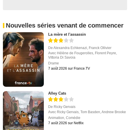
Nouvelles séries venant de commencer
La mère et l'assassin
De
Alexandra Echkenazi
,
Franck Ollivier
Avec
Hélène de Fougerolles
,
Florent Peyre
,
Vittoria Di Savoia
Drame
7 août 2026 sur France.TV
Alley Cats
De
Ricky Gervais
Avec
Ricky Gervais
,
Tom Basden
,
Andrew Brooke
Animation
,
Comédie
7 août 2026 sur Netflix