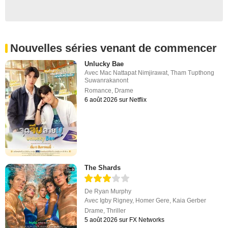
Nouvelles séries venant de commencer
Unlucky Bae
Avec
Mac Nattapat Nimjirawat
,
Tham Tupthong
Suwanrakanont
Romance
,
Drame
6 août 2026 sur Netflix
The Shards
De
Ryan Murphy
Avec
Igby Rigney
,
Homer Gere
,
Kaia Gerber
Drame
,
Thriller
5 août 2026 sur FX Networks