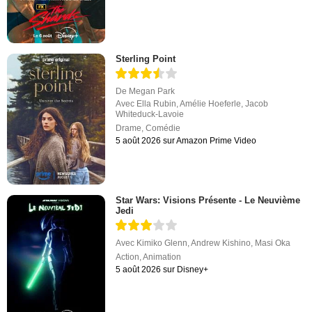
Sterling Point
De
Megan Park
Avec
Ella Rubin
,
Amélie Hoeferle
,
Jacob
Whiteduck-Lavoie
Drame
,
Comédie
5 août 2026 sur Amazon Prime Video
Star Wars: Visions Présente - Le Neuvième
Jedi
Avec
Kimiko Glenn
,
Andrew Kishino
,
Masi Oka
Action
,
Animation
5 août 2026 sur Disney+