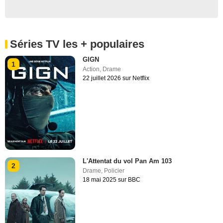
Séries TV les + populaires
GIGN
1
Action
,
Drame
22 juillet 2026 sur Netflix
L'Attentat du vol Pan Am 103
2
Drame
,
Policier
18 mai 2025 sur BBC