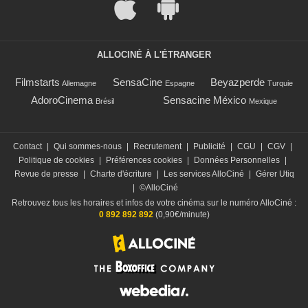
ALLOCINÉ À L'ÉTRANGER
Filmstarts
SensaCine
Beyazperde
Allemagne
Espagne
Turquie
AdoroCinema
Sensacine México
Brésil
Mexique
Contact
|
Qui sommes-nous
|
Recrutement
|
Publicité
|
CGU
|
CGV
|
Politique de cookies
|
Préférences cookies
|
Données Personnelles
|
Revue de presse
|
Charte d'écriture
|
Les services AlloCiné
|
Gérer Utiq
|
©AlloCiné
Retrouvez tous les horaires et infos de votre cinéma sur le numéro AlloCiné :
0 892 892 892
(0,90€/minute)