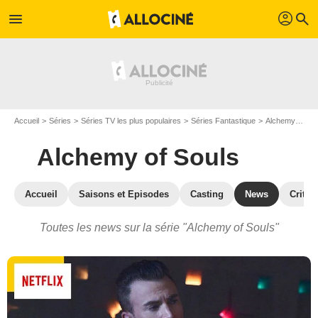
profil
menu
search
Accueil
Séries
Séries TV les plus populaires
Séries Fantastique
Alchemy of Souls
Alchemy of Souls
Accueil
Saisons et Episodes
Casting
News
Critiq
Toutes les news sur la série "Alchemy of Souls"