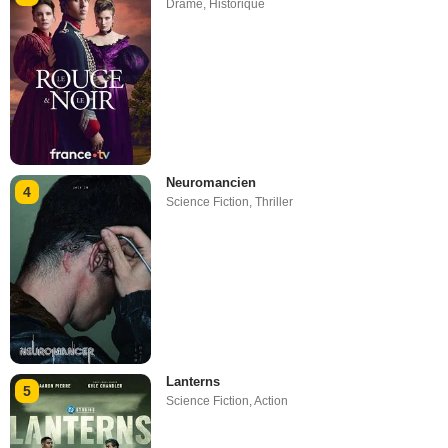
Drame
,
Historique
Neuromancien
4
Science Fiction
,
Thriller
Lanterns
5
Science Fiction
,
Action