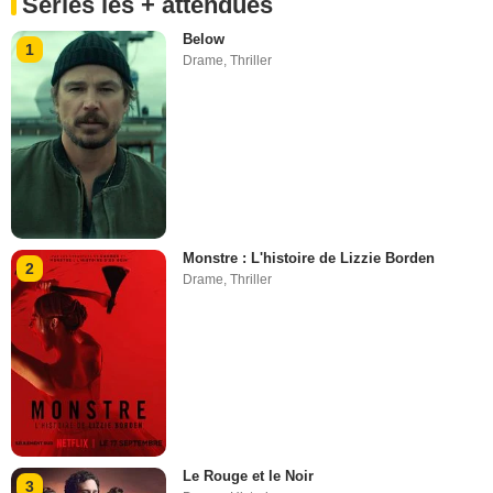
Séries les + attendues
Below
1
Drame
,
Thriller
Monstre : L'histoire de Lizzie Borden
2
Drame
,
Thriller
Le Rouge et le Noir
3