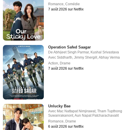
Romance
,
Comédie
7 août 2026 sur Netflix
Operation Safed Saagar
De
Abhijeet Singh Parmar
,
Kushal Srivastava
Avec
Siddharth
,
Jimmy Shergill
,
Abhay Verma
Action
,
Drame
7 août 2026 sur Netflix
Unlucky Bae
Avec
Mac Nattapat Nimjirawat
,
Tham Tupthong
Suwanrakanont
,
Aun Napat Patcharachavalit
Romance
,
Drame
6 août 2026 sur Netflix