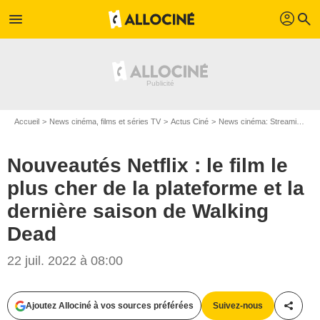
profil
menu
search
Accueil
News cinéma, films et séries TV
Actus Ciné
News cinéma: Streaming
N
Nouveautés Netflix : le film le
plus cher de la plateforme et la
dernière saison de Walking
Dead
22 juil. 2022 à 08:00
Ajoutez Allociné à vos sources préférées
Suivez-nous
Partag