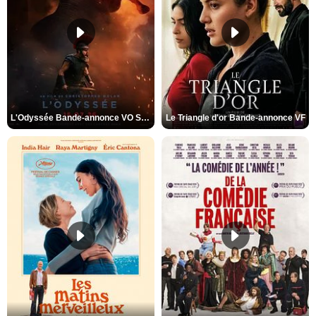
L'Odyssée Bande-annonce VO STFR
Le Triangle d'or Bande-annonce VF