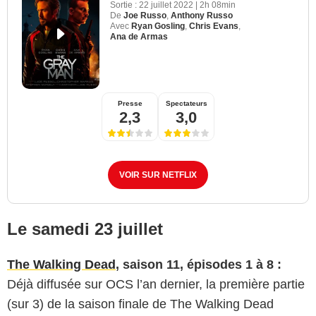
Sortie :
22 juillet 2022
|
2h 08min
De
Joe Russo
,
Anthony Russo
Avec
Ryan Gosling
,
Chris Evans
,
Ana de Armas
Presse
Spectateurs
2,3
3,0
VOIR SUR NETFLIX
Le samedi 23 juillet
The Walking Dead
, saison 11, épisodes 1 à 8 :
Déjà diffusée sur OCS l’an dernier, la première partie
(sur 3) de la saison finale de The Walking Dead