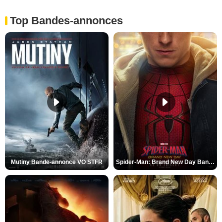
Top Bandes-annonces
Mutiny Bande-annonce VO STFR
Spider-Man: Brand New Day Bande-annonce VO STFR