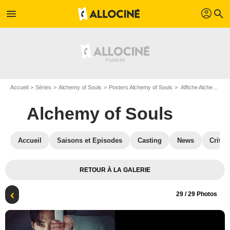
profil
menu
search
Accueil
Séries
Alchemy of Souls
Posters Alchemy of Souls
Affiche Alchemy of Souls
Alchemy of Souls
Accueil
Saisons et Episodes
Casting
News
Critiq
RETOUR À LA GALERIE
29
/ 29 Photos