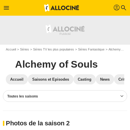
profil
menu
search
Accueil
Séries
Séries TV les plus populaires
Séries Fantastique
Alchemy of Souls
Alchemy of Souls
Accueil
Saisons et Episodes
Casting
News
Critiq
Toutes les saisons
Photos de la saison 2