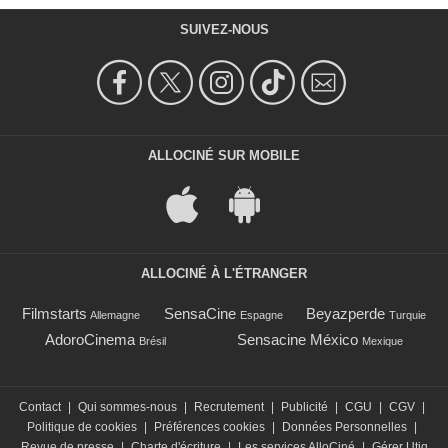
SUIVEZ-NOUS
ALLOCINÉ SUR MOBILE
ALLOCINÉ À L'ÉTRANGER
Filmstarts
SensaCine
Beyazperde
Allemagne
Espagne
Turquie
AdoroCinema
Sensacine México
Brésil
Mexique
Contact
|
Qui sommes-nous
|
Recrutement
|
Publicité
|
CGU
|
CGV
|
Politique de cookies
|
Préférences cookies
|
Données Personnelles
|
Revue de presse
|
Charte d'écriture
|
Les services AlloCiné
|
Gérer Utiq