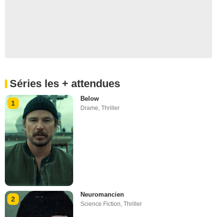
Séries les + attendues
Below
1
Drame
,
Thriller
Neuromancien
2
Science Fiction
,
Thriller