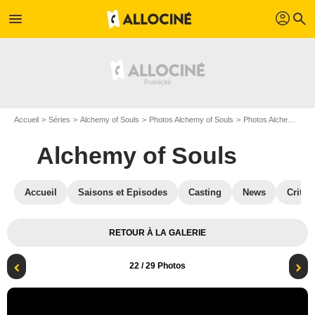
profil
menu
search
Accueil
Séries
Alchemy of Souls
Photos Alchemy of Souls
Photos Alchemy of Souls S01
Alchemy of Souls
Accueil
Saisons et Episodes
Casting
News
Critiq
RETOUR À LA GALERIE
22
/ 29 Photos