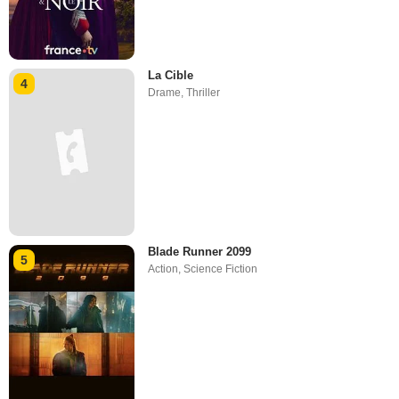
La Cible
4
Drame
,
Thriller
Blade Runner 2099
5
Action
,
Science Fiction