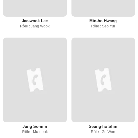
Jae-wook Lee
Min-ho Hwang
Rôle : Jang Wook
Rôle : Seo Yul
Jung So-min
Seung-ho Shin
Rôle : Mu-deok
Rôle : Go Won