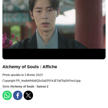
Alchemy of Souls : Affiche
Photo ajoutée le 3 février 2023
Copyright FR_tmdb#/h6ldQ3oSaEPjYkJETqFSq5NYvuV.jpg
Serie
Alchemy of Souls - Saison 2