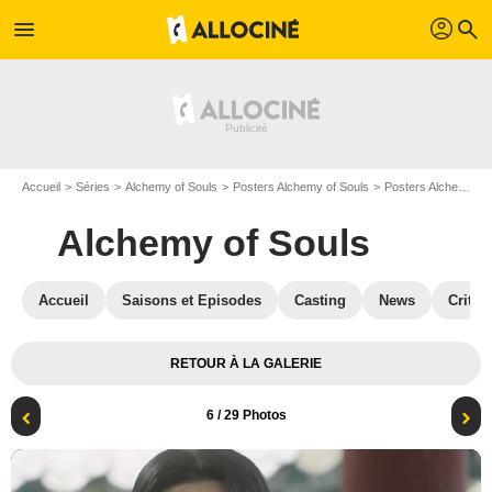
profil
menu
search
Accueil
Séries
Alchemy of Souls
Posters Alchemy of Souls
Posters Alchemy of Souls S02
Alchemy of Souls
Accueil
Saisons et Episodes
Casting
News
Critiq
RETOUR À LA GALERIE
6
/ 29 Photos