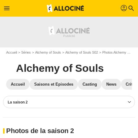
profil
menu
search
Accueil
Séries
Alchemy of Souls
Alchemy of Souls S02
Photos Alchemy of Souls
Alchemy of Souls
Accueil
Saisons et Episodes
Casting
News
Critiq
La saison 2
Photos de la saison 2