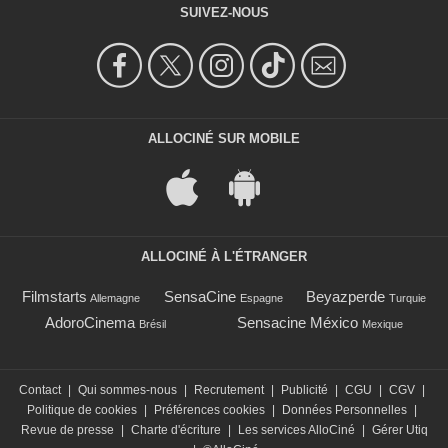
SUIVEZ-NOUS
ALLOCINÉ SUR MOBILE
ALLOCINÉ À L'ÉTRANGER
Filmstarts
SensaCine
Beyazperde
Allemagne
Espagne
Turquie
AdoroCinema
Sensacine México
Brésil
Mexique
Contact
|
Qui sommes-nous
|
Recrutement
|
Publicité
|
CGU
|
CGV
|
Politique de cookies
|
Préférences cookies
|
Données Personnelles
|
Revue de presse
|
Charte d'écriture
|
Les services AlloCiné
|
Gérer Utiq