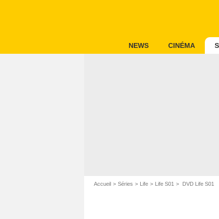
NEWS
CINÉMA
S
Accueil
Séries
Life
Life S01
DVD Life S01