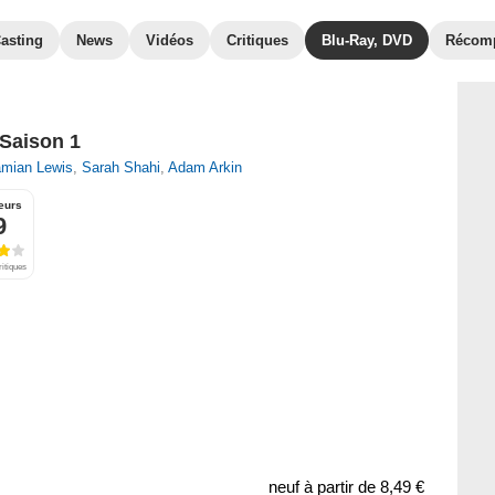
asting
News
Vidéos
Critiques
Blu-Ray, DVD
Récom
 Saison 1
mian Lewis
,
Sarah Shahi
,
Adam Arkin
eurs
9
ritiques
neuf à partir de
8,49 €