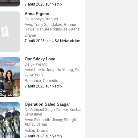
7 août 2026 sur Netflix
Anna Pigeon
De
Morwyn Brebner
Avec
Tracy Spiridakos
,
Ronnie
Rowe
,
Manuel Rodriguez-Saenz
Drame
7 août 2026 sur USA Network Inc.
Our Sticky Love
De
Ji-Hye Mo
Avec
Hae-in Jung
,
Ha Young
,
Seo
Jung-Yeon
Romance
,
Comédie
7 août 2026 sur Netflix
Operation Safed Saagar
De
Abhijeet Singh Parmar
,
Kushal
Srivastava
Avec
Siddharth
,
Jimmy Shergill
,
Abhay Verma
Action
,
Drame
7 août 2026 sur Netflix