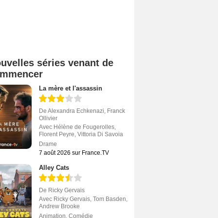
uvelles séries venant de
ommencer
La mère et l'assassin
De
Alexandra Echkenazi
,
Franck
Ollivier
Avec
Hélène de Fougerolles
,
Florent Peyre
,
Vittoria Di Savoia
Drame
7 août 2026 sur France.TV
Alley Cats
De
Ricky Gervais
Avec
Ricky Gervais
,
Tom Basden
,
Andrew Brooke
Animation
,
Comédie