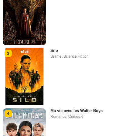
Silo
3
Drame
,
Science Fiction
Ma vie avec les Walter Boys
4
Romance
,
Comédie