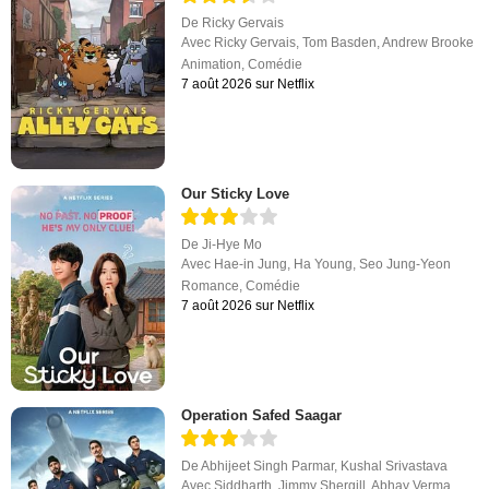
De
Ricky Gervais
Avec
Ricky Gervais
,
Tom Basden
,
Andrew Brooke
Animation
,
Comédie
7 août 2026 sur Netflix
Our Sticky Love
De
Ji-Hye Mo
Avec
Hae-in Jung
,
Ha Young
,
Seo Jung-Yeon
Romance
,
Comédie
7 août 2026 sur Netflix
Operation Safed Saagar
De
Abhijeet Singh Parmar
,
Kushal Srivastava
Avec
Siddharth
,
Jimmy Shergill
,
Abhay Verma