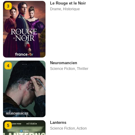
Le Rouge et le Noir
3
Drame
,
Historique
Neuromancien
4
Science Fiction
,
Thriller
Lanterns
5
Science Fiction
,
Action