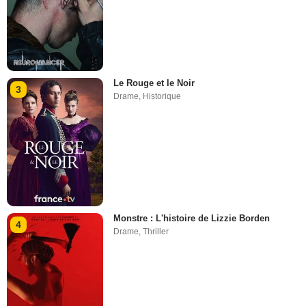
Le Rouge et le Noir
3
Drame
,
Historique
Monstre : L'histoire de Lizzie Borden
4
Drame
,
Thriller