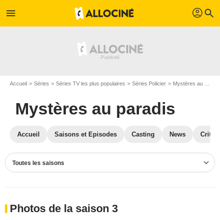
profil
menu
search
Accueil
Séries
Séries TV les plus populaires
Séries Policier
Mystères au paradis
Mystères au paradis
Accueil
Saisons et Episodes
Casting
News
Critiq
Toutes les saisons
Photos de la saison 3