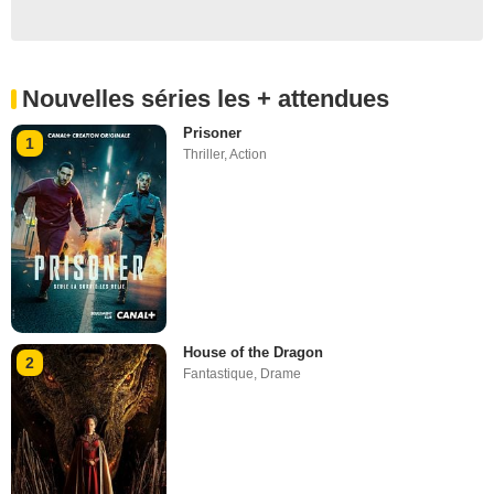
Nouvelles séries les + attendues
Prisoner
1
Thriller
,
Action
House of the Dragon
2
Fantastique
,
Drame