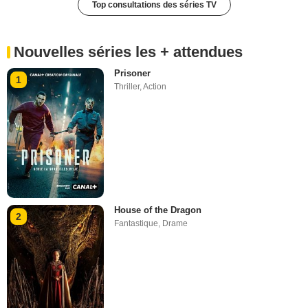
Top consultations des séries TV
Nouvelles séries les + attendues
Prisoner
1
Thriller
,
Action
House of the Dragon
2
Fantastique
,
Drame