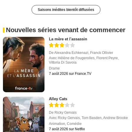
Saisons inédites bientôt diffusées
Nouvelles séries venant de commencer
La mère et l'assassin
De
Alexandra Echkenazi
,
Franck Ollivier
Avec
Hélène de Fougerolles
,
Florent Peyre
,
Vittoria Di Savoia
Drame
7 août 2026 sur France.TV
Alley Cats
De
Ricky Gervais
Avec
Ricky Gervais
,
Tom Basden
,
Andrew Brooke
Animation
,
Comédie
7 août 2026 sur Netflix