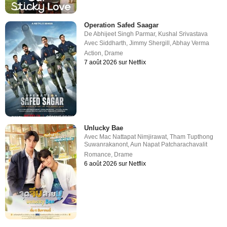
Operation Safed Saagar
De
Abhijeet Singh Parmar
,
Kushal Srivastava
Avec
Siddharth
,
Jimmy Shergill
,
Abhay Verma
Action
,
Drame
7 août 2026 sur Netflix
Unlucky Bae
Avec
Mac Nattapat Nimjirawat
,
Tham Tupthong
Suwanrakanont
,
Aun Napat Patcharachavalit
Romance
,
Drame
6 août 2026 sur Netflix