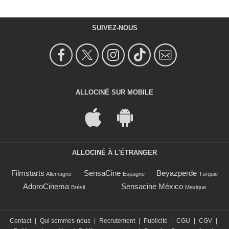
SUIVEZ-NOUS
ALLOCINÉ SUR MOBILE
ALLOCINÉ À L'ÉTRANGER
Filmstarts
SensaCine
Beyazperde
Allemagne
Espagne
Turquie
AdoroCinema
Sensacine México
Brésil
Mexique
Contact
|
Qui sommes-nous
|
Recrutement
|
Publicité
|
CGU
|
CGV
|