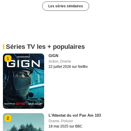
Les séries similaires
Séries TV les + populaires
GIGN
1
Action
,
Drame
22 juillet 2026 sur Netflix
L'Attentat du vol Pan Am 103
2
Drame
,
Policier
18 mai 2025 sur BBC