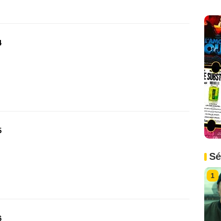
4
5
Sé
1
6