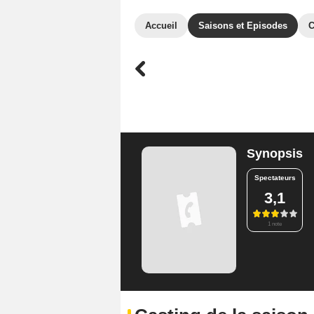
Accueil
Saisons et Episodes
C
Synopsis
Spectateurs
3,1
1 note