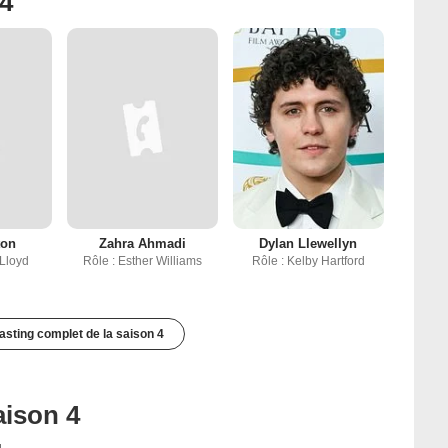
 4
ton
Zahra Ahmadi
Dylan Llewellyn
 Lloyd
Rôle : Esther Williams
Rôle : Kelby Hartford
casting complet de la saison 4
aison 4