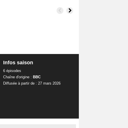
Infos saison
6 épisodes
Chaîne d'origine :
BBC
Diffusée à partir de : 27 mars 2026