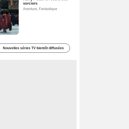
sorciers
Aventure
,
Fantastique
Nouvelles séries TV bientôt diffusées