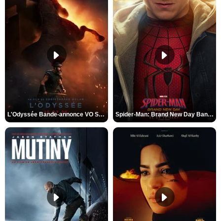
L'Odyssée Bande-annonce VO STFR
Spider-Man: Brand New Day Bande-annonce VO STFR