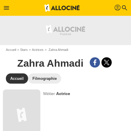
profil
menu
search
Accueil
Stars
Actrices
Zahra Ahmadi
Zahra Ahmadi
Accueil
Filmographie
Métier
Actrice