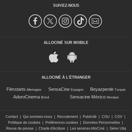
SUIVEZ-NOUS
ALLOCINÉ SUR MOBILE
ALLOCINÉ À L'ÉTRANGER
Filmstarts
SensaCine
Beyazperde
Allemagne
Espagne
Turquie
AdoroCinema
Sensacine México
Brésil
Mexique
Contact
|
Qui sommes-nous
|
Recrutement
|
Publicité
|
CGU
|
CGV
|
Politique de cookies
|
Préférences cookies
|
Données Personnelles
|
Revue de presse
|
Charte d'écriture
|
Les services AlloCiné
|
Gérer Utiq