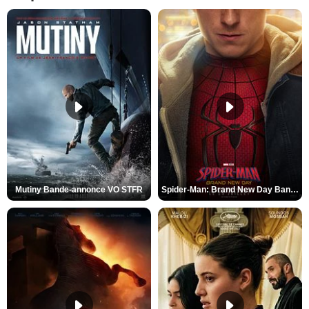
Mutiny Bande-annonce VO STFR
Spider-Man: Brand New Day Bande-annonce VO STFR