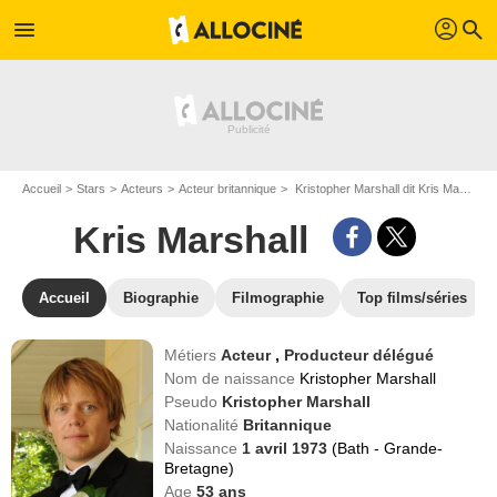
profil
menu
search
Accueil
Stars
Acteurs
Acteur britannique
Kristopher Marshall dit Kris Marshall
Kris Marshall
Accueil
Biographie
Filmographie
Top films/séries
Métiers
Acteur
,
Producteur délégué
Nom de naissance
Kristopher Marshall
Pseudo
Kristopher Marshall
Nationalité
Britannique
Naissance
1 avril 1973
(Bath - Grande-
Bretagne)
Age
53
ans