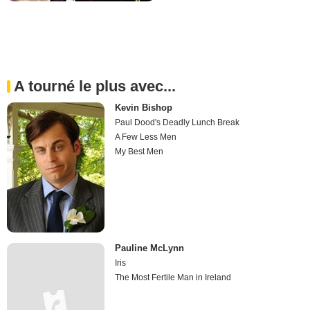
A tourné le plus avec...
Kevin Bishop
Paul Dood's Deadly Lunch Break
A Few Less Men
My Best Men
Pauline McLynn
Iris
The Most Fertile Man in Ireland