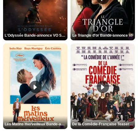
L'Odyssée Bande-annonce VO STFR
Le Triangle d'or Bande-annonce VF
Les Matins merveilleux Bande-annonce VF
De la Comédie-Française Teaser VF