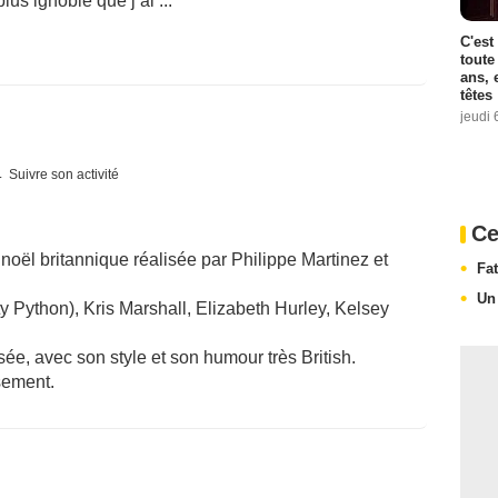
lus ignoble que j’ai ...
C'est
toute
ans, 
têtes
jeudi 
Suivre son activité
Ce
noël britannique réalisée par Philippe Martinez et
Fa
Un
 Python), Kris Marshall, Elizabeth Hurley, Kelsey
ée, avec son style et son humour très British.
sement.