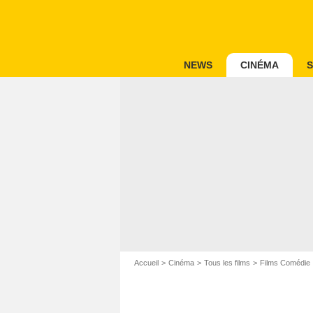
NEWS
CINÉMA
S
Accueil
Cinéma
Tous les films
Films Comédie