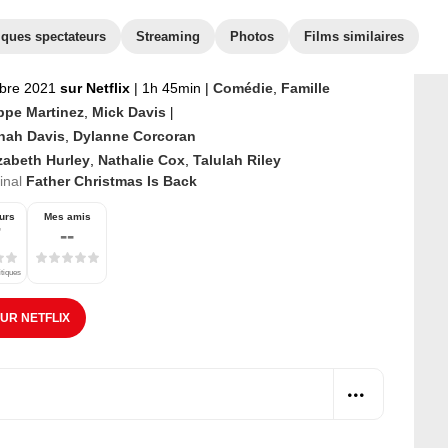
iques spectateurs
Streaming
Photos
Films similaires
bre 2021
sur Netflix
|
1h 45min
|
Comédie
,
Famille
ippe Martinez
,
Mick Davis
|
nah Davis
,
Dylanne Corcoran
zabeth Hurley
,
Nathalie Cox
,
Talulah Riley
ginal
Father Christmas Is Back
urs
Mes amis
7
--
itiques
SUR NETFLIX