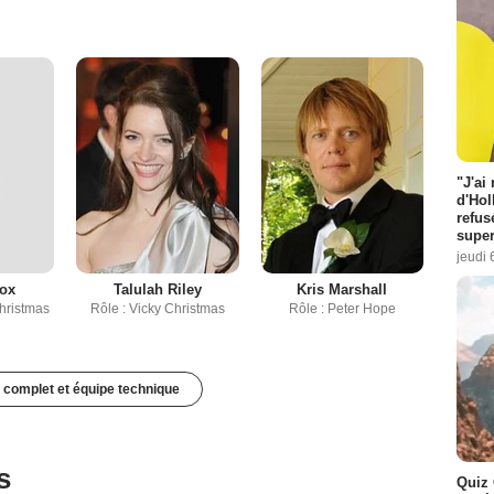
"J'ai
d'Hol
refus
super
jeudi 
Cox
Talulah Riley
Kris Marshall
Christmas
Rôle : Vicky Christmas
Rôle : Peter Hope
 complet et équipe technique
s
Quiz 