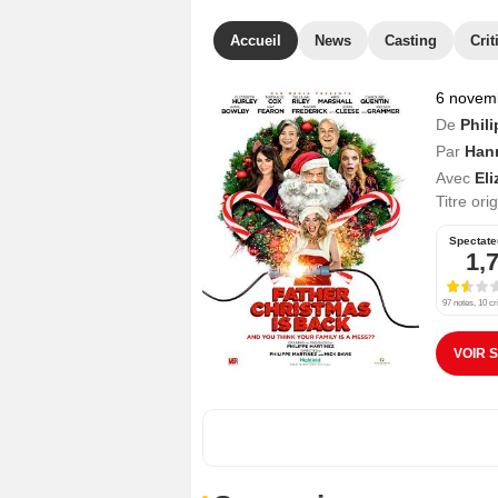
Accueil
News
Casting
Crit
6 novem
De
Phil
Par
Han
Avec
Eli
Titre ori
Spectate
1,
97 notes, 10 cr
VOIR 