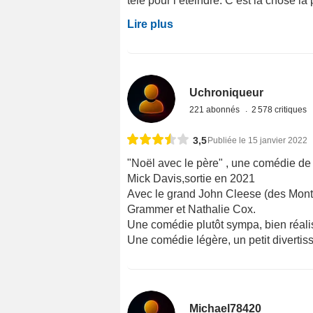
télé pour l’éteindre. C’est la chose la p
Lire plus
Uchroniqueur
221 abonnés
2 578 critiques
3,5
Publiée le 15 janvier 2022
"Noël avec le père" , une comédie de 
Mick Davis,sortie en 2021
Avec le grand John Cleese (des Monty
Grammer et Nathalie Cox.
Une comédie plutôt sympa, bien réalis
Une comédie légère, un petit divertis
Michael78420