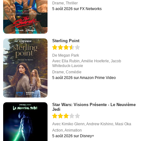
Drame
,
Thriller
5 août 2026 sur FX Networks
Sterling Point
De
Megan Park
Avec
Ella Rubin
,
Amélie Hoeferle
,
Jacob
Whiteduck-Lavoie
Drame
,
Comédie
5 août 2026 sur Amazon Prime Video
Star Wars: Visions Présente - Le Neuvième
Jedi
Avec
Kimiko Glenn
,
Andrew Kishino
,
Masi Oka
Action
,
Animation
5 août 2026 sur Disney+