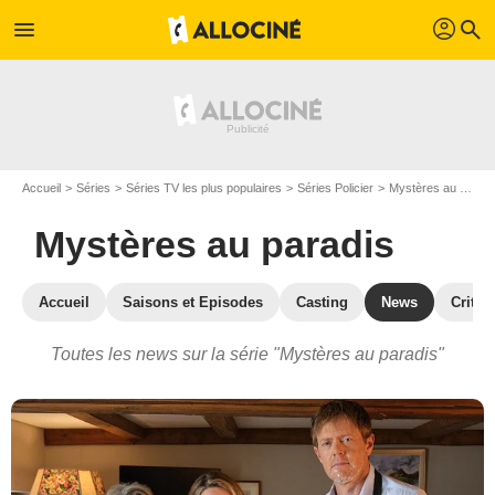
profil
menu
search
Accueil
Séries
Séries TV les plus populaires
Séries Policier
Mystères au paradis
Mystères au paradis
Accueil
Saisons et Episodes
Casting
News
Critiq
Toutes les news sur la série "Mystères au paradis"