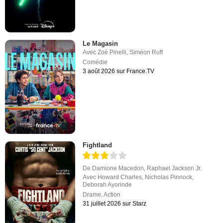
Le Magasin
Avec
Zoé Pinelli
,
Siméon Ruff
Comédie
3 août 2026 sur France.TV
Fightland
De
Damione Macedon
,
Raphael Jackson Jr.
Avec
Howard Charles
,
Nicholas Pinnock
,
Deborah Ayorinde
Drame
,
Action
31 juillet 2026 sur Starz