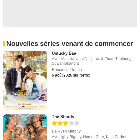
Nouvelles séries venant de commencer
Unlucky Bae
Avec
Mac Nattapat Nimjirawat
,
Tham Tupthong
Suwanrakanont
Romance
,
Drame
6 août 2026 sur Netflix
The Shards
De
Ryan Murphy
Avec
Igby Rigney
,
Homer Gere
,
Kaia Gerber