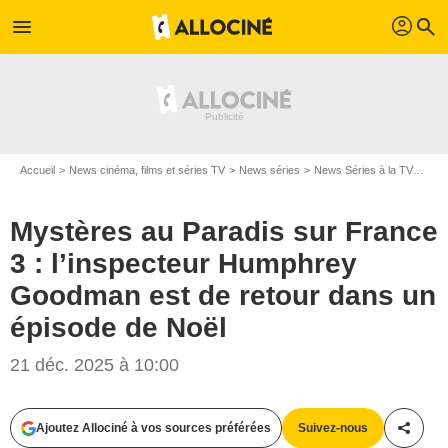
profil
menu
search
Accueil
News cinéma, films et séries TV
News séries
News Séries à la TV
Myst
Mystères au Paradis sur France
3 : l’inspecteur Humphrey
Goodman est de retour dans un
épisode de Noël
21 déc. 2025 à 10:00
Ajoutez Allociné à vos sources préférées
Suivez-nous
Partag