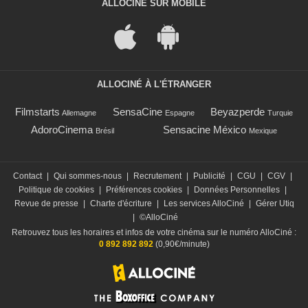
ALLOCINÉ SUR MOBILE
ALLOCINÉ À L'ÉTRANGER
Filmstarts
SensaCine
Beyazperde
Allemagne
Espagne
Turquie
AdoroCinema
Sensacine México
Brésil
Mexique
Contact
|
Qui sommes-nous
|
Recrutement
|
Publicité
|
CGU
|
CGV
|
Politique de cookies
|
Préférences cookies
|
Données Personnelles
|
Revue de presse
|
Charte d'écriture
|
Les services AlloCiné
|
Gérer Utiq
|
©AlloCiné
Retrouvez tous les horaires et infos de votre cinéma sur le numéro AlloCiné :
0 892 892 892
(0,90€/minute)