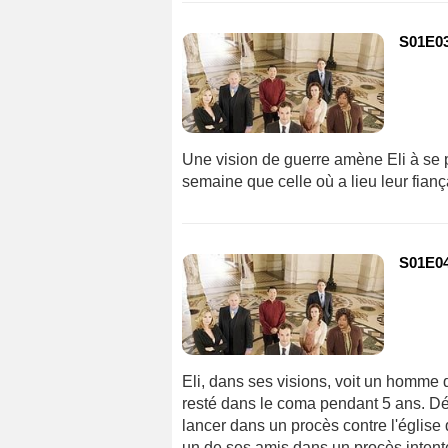
S01E03 
Une vision de guerre amène Eli à se 
semaine que celle où a lieu leur fiança
S01E04
Eli, dans ses visions, voit un homme qu
resté dans le coma pendant 5 ans. Déc
lancer dans un procès contre l'église
un de ses amis dans un procès intent