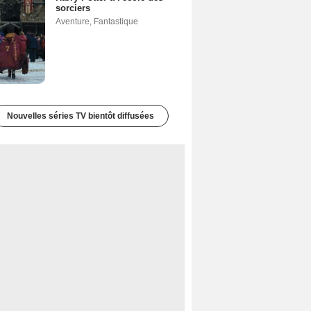
sorciers
Aventure
,
Fantastique
Nouvelles séries TV bientôt diffusées