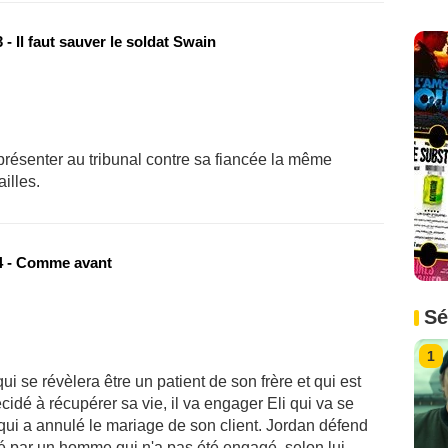
- Il faut sauver le soldat Swain
présenter au tribunal contre sa fiancée la même
illes.
 - Comme avant
Sé
1
i se révèlera être un patient de son frère et qui est
idé à récupérer sa vie, il va engager Eli qui va se
 qui a annulé le mariage de son client. Jordan défend
é par un homme qui n'a pas été engagé, selon lui,