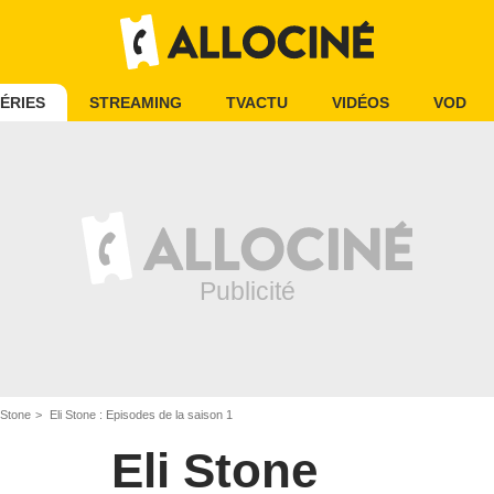
ÉRIES
STREAMING
TVACTU
VIDÉOS
VOD
 Stone
Eli Stone : Episodes de la saison 1
Eli Stone