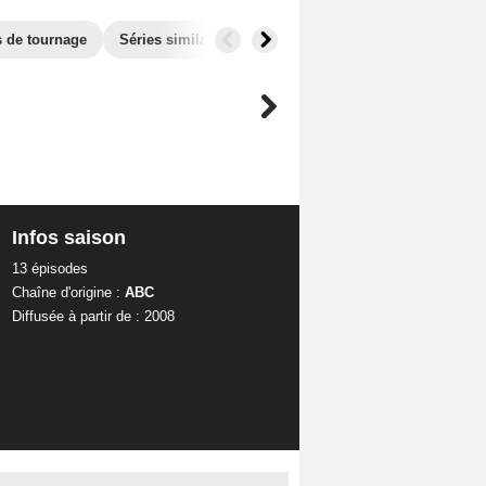
s de tournage
Séries similaires
Audiences
Infos saison
13 épisodes
Chaîne d'origine :
ABC
Diffusée à partir de : 2008