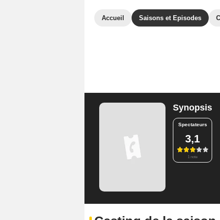
Accueil
Saisons et Episodes
C
Synopsis
Spectateurs
3,1
1 note