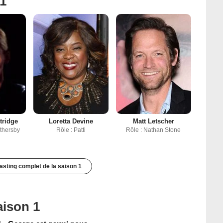
 1
tridge
Loretta Devine
Matt Letscher
ethersby
Rôle : Patti
Rôle : Nathan Stone
casting complet de la saison 1
aison 1