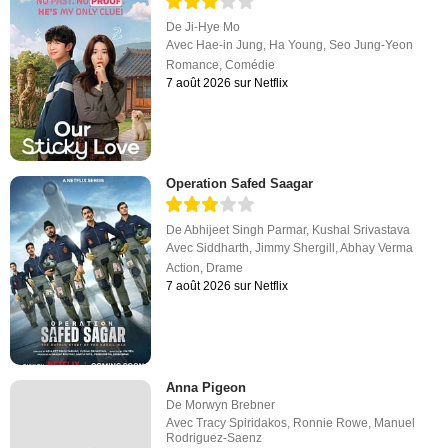
De
Ji-Hye Mo
Avec
Hae-in Jung
,
Ha Young
,
Seo Jung-Yeon
Romance
,
Comédie
7 août 2026 sur Netflix
Operation Safed Saagar
De
Abhijeet Singh Parmar
,
Kushal Srivastava
Avec
Siddharth
,
Jimmy Shergill
,
Abhay Verma
Action
,
Drame
7 août 2026 sur Netflix
Anna Pigeon
De
Morwyn Brebner
Avec
Tracy Spiridakos
,
Ronnie Rowe
,
Manuel
Rodriguez-Saenz