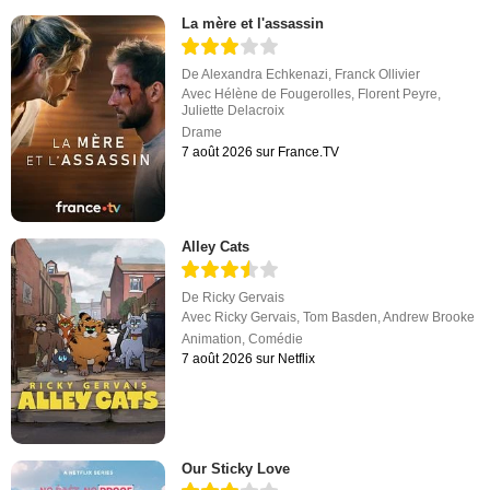
La mère et l'assassin
De
Alexandra Echkenazi
,
Franck Ollivier
Avec
Hélène de Fougerolles
,
Florent Peyre
,
Juliette Delacroix
Drame
7 août 2026 sur France.TV
Alley Cats
De
Ricky Gervais
Avec
Ricky Gervais
,
Tom Basden
,
Andrew Brooke
Animation
,
Comédie
7 août 2026 sur Netflix
Our Sticky Love