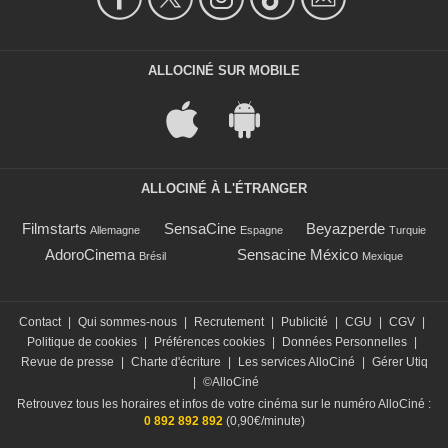
ALLOCINÉ SUR MOBILE
ALLOCINÉ À L'ÉTRANGER
Filmstarts
SensaCine
Beyazperde
Allemagne
Espagne
Turquie
AdoroCinema
Sensacine México
Brésil
Mexique
Contact
|
Qui sommes-nous
|
Recrutement
|
Publicité
|
CGU
|
CGV
|
Politique de cookies
|
Préférences cookies
|
Données Personnelles
|
Revue de presse
|
Charte d'écriture
|
Les services AlloCiné
|
Gérer Utiq
|
©AlloCiné
Retrouvez tous les horaires et infos de votre cinéma sur le numéro AlloCiné :
0 892 892 892
(0,90€/minute)