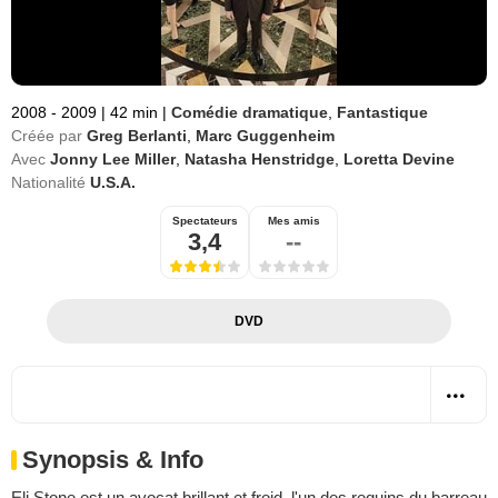
2008 - 2009
|
42 min
|
Comédie dramatique
,
Fantastique
Créée par
Greg Berlanti
,
Marc Guggenheim
Avec
Jonny Lee Miller
,
Natasha Henstridge
,
Loretta Devine
Nationalité
U.S.A.
Spectateurs
Mes amis
3,4
--
DVD
Synopsis & Info
Eli Stone est un avocat brillant et froid, l'un des requins du barreau