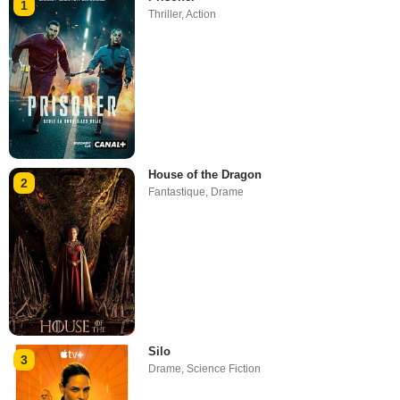
1
Thriller
,
Action
House of the Dragon
2
Fantastique
,
Drame
Silo
3
Drame
,
Science Fiction