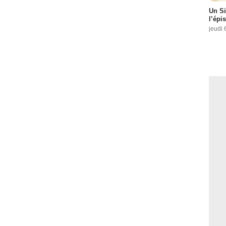
Un Si
l’épi
jeudi 