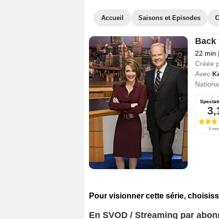
Accueil
Saisons et Episodes
C
Back 
22 min
Créée 
Avec
K
National
Spectat
3,
8 note
Pour visionner cette série, choisiss
En SVOD / Streaming par abo