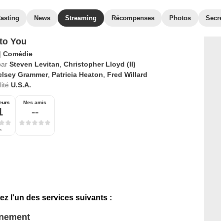
asting
News
Streaming
Récompenses
Photos
Secr
to You
|
Comédie
par
Steven Levitan
,
Christopher Lloyd (II)
elsey Grammer
,
Patricia Heaton
,
Fred Willard
ité
U.S.A.
eurs
Mes amis
1
--
s
ez l'un des services suivants :
nnement