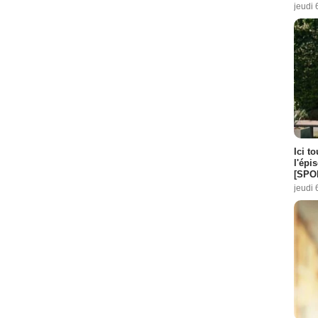
jeudi 
Ici t
l'épi
[SPO
jeudi 