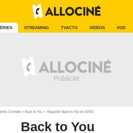
ÉRIES
STREAMING
TVACTU
VIDÉOS
VOD
éries Comédie
Back to You
Regarder Back to You en SVOD
Back to You