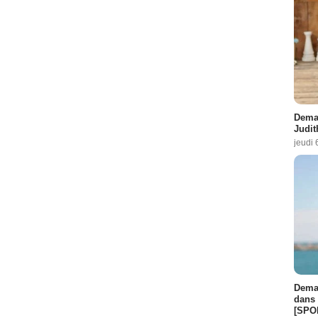
Demai
Judit
jeudi 
Demai
dans 
[SPO