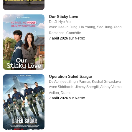
Our Sticky Love
De
Ji-Hye Mo
Avec
Hae-in Jung
,
Ha Young
,
Seo Jung-Yeon
Romance
,
Comédie
7 août 2026 sur Netflix
Operation Safed Saagar
De
Abhijeet Singh Parmar
,
Kushal Srivastava
Avec
Siddharth
,
Jimmy Shergill
,
Abhay Verma
Action
,
Drame
7 août 2026 sur Netflix