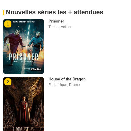
Nouvelles séries les + attendues
Prisoner
1
Thriller
,
Action
House of the Dragon
2
Fantastique
,
Drame