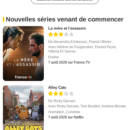
Nouvelles séries venant de commencer
La mère et l'assassin
De
Alexandra Echkenazi
,
Franck Ollivier
Avec
Hélène de Fougerolles
,
Florent Peyre
,
Vittoria Di Savoia
Drame
7 août 2026 sur France.TV
Alley Cats
De
Ricky Gervais
Avec
Ricky Gervais
,
Tom Basden
,
Andrew Brooke
Animation
,
Comédie
7 août 2026 sur Netflix