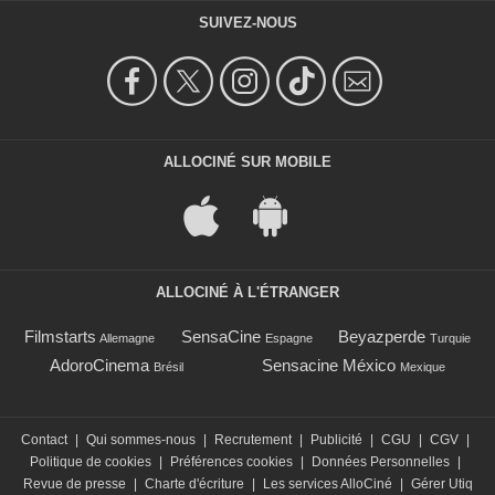
SUIVEZ-NOUS
ALLOCINÉ SUR MOBILE
ALLOCINÉ À L'ÉTRANGER
Filmstarts
SensaCine
Beyazperde
Allemagne
Espagne
Turquie
AdoroCinema
Sensacine México
Brésil
Mexique
Contact
|
Qui sommes-nous
|
Recrutement
|
Publicité
|
CGU
|
CGV
|
Politique de cookies
|
Préférences cookies
|
Données Personnelles
|
Revue de presse
|
Charte d'écriture
|
Les services AlloCiné
|
Gérer Utiq