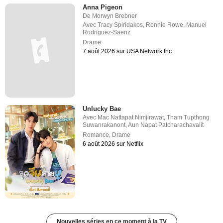
Anna Pigeon
De
Morwyn Brebner
Avec
Tracy Spiridakos
,
Ronnie Rowe
,
Manuel
Rodriguez-Saenz
Drame
7 août 2026 sur USA Network Inc.
Unlucky Bae
Avec
Mac Nattapat Nimjirawat
,
Tham Tupthong
Suwanrakanont
,
Aun Napat Patcharachavalit
Romance
,
Drame
6 août 2026 sur Netflix
Nouvelles séries en ce moment à la TV