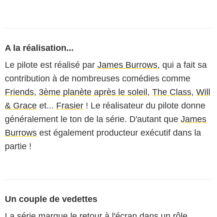
A la réalisation...
Le pilote est réalisé par
James Burrows
, qui a fait sa
contribution à de nombreuses comédies comme
Friends
,
3ème planète après le soleil
,
The Class
,
Will
& Grace
et...
Frasier
! Le réalisateur du pilote donne
généralement le ton de la série. D'autant que
James
Burrows
est également producteur exécutif dans la
partie !
Un couple de vedettes
La série marque le retour à l'écran dans un rôle