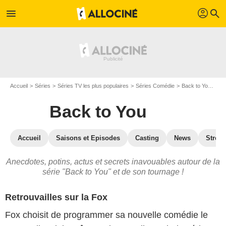
profil
menu
search
Accueil
Séries
Séries TV les plus populaires
Séries Comédie
Back to You
Bac
Back to You
Accueil
Saisons et Episodes
Casting
News
Strea
Anecdotes, potins, actus et secrets inavouables autour de la
série "Back to You" et de son tournage !
Retrouvailles sur la Fox
Fox choisit de programmer sa nouvelle comédie le