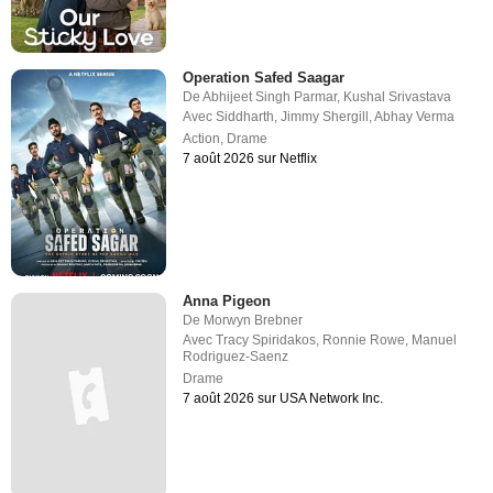
Operation Safed Saagar
De
Abhijeet Singh Parmar
,
Kushal Srivastava
Avec
Siddharth
,
Jimmy Shergill
,
Abhay Verma
Action
,
Drame
7 août 2026 sur Netflix
Anna Pigeon
De
Morwyn Brebner
Avec
Tracy Spiridakos
,
Ronnie Rowe
,
Manuel
Rodriguez-Saenz
Drame
7 août 2026 sur USA Network Inc.