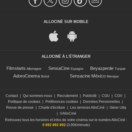
ALLOCINÉ SUR MOBILE
ALLOCINÉ À L'ÉTRANGER
Filmstarts
SensaCine
Beyazperde
Allemagne
Espagne
Turquie
AdoroCinema
Sensacine México
Brésil
Mexique
Contact
|
Qui sommes-nous
|
Recrutement
|
Publicité
|
CGU
|
CGV
|
Politique de cookies
|
Préférences cookies
|
Données Personnelles
|
Revue de presse
|
Charte d'écriture
|
Les services AlloCiné
|
Gérer Utiq
|
©AlloCiné
Retrouvez tous les horaires et infos de votre cinéma sur le numéro AlloCiné :
0 892 892 892
(0,90€/minute)