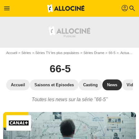
profil
menu
search
Accueil
Séries
Séries TV les plus populaires
Séries Drame
66-5
Actualité de la série 66-5
66-5
Accueil
Saisons et Episodes
Casting
News
Vidéo
Toutes les news sur la série "66-5"