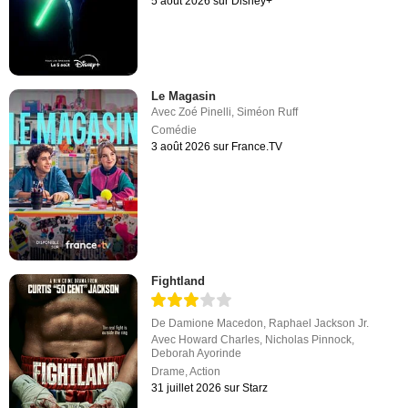
5 août 2026 sur Disney+
Le Magasin
Avec
Zoé Pinelli
,
Siméon Ruff
Comédie
3 août 2026 sur France.TV
Fightland
De
Damione Macedon
,
Raphael Jackson Jr.
Avec
Howard Charles
,
Nicholas Pinnock
,
Deborah Ayorinde
Drame
,
Action
31 juillet 2026 sur Starz