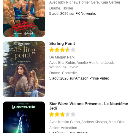
Avec
Igby Rigney
,
Homer Gere
,
Kaia Gerber
Drame
,
Thriller
5 août 2026 sur FX Networks
Sterling Point
De
Megan Park
Avec
Ella Rubin
,
Amélie Hoeferle
,
Jacob
Whiteduck-Lavoie
Drame
,
Comédie
5 août 2026 sur Amazon Prime Video
Star Wars: Visions Présente - Le Neuvième
Jedi
Avec
Kimiko Glenn
,
Andrew Kishino
,
Masi Oka
Action
,
Animation