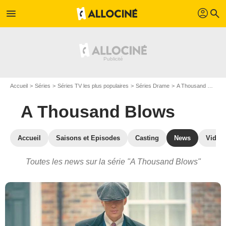
profil
menu
search
Accueil
Séries
Séries TV les plus populaires
Séries Drame
A Thousand Blows
A Thousand Blows
Accueil
Saisons et Episodes
Casting
News
Vidéo
Toutes les news sur la série "A Thousand Blows"