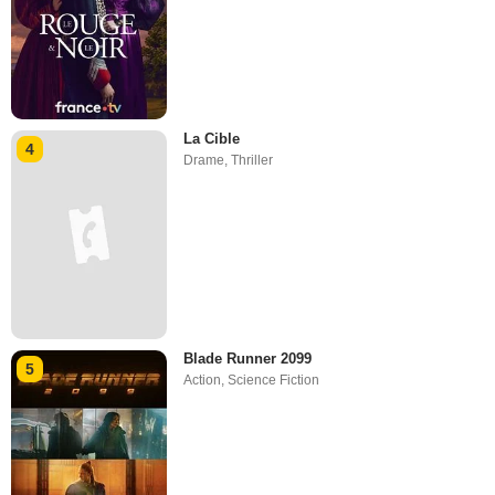
La Cible
4
Drame
,
Thriller
Blade Runner 2099
5
Action
,
Science Fiction