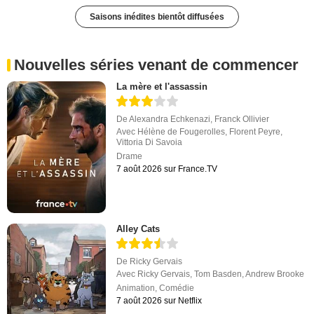
Saisons inédites bientôt diffusées
Nouvelles séries venant de commencer
La mère et l'assassin
De
Alexandra Echkenazi
,
Franck Ollivier
Avec
Hélène de Fougerolles
,
Florent Peyre
,
Vittoria Di Savoia
Drame
7 août 2026 sur France.TV
Alley Cats
De
Ricky Gervais
Avec
Ricky Gervais
,
Tom Basden
,
Andrew Brooke
Animation
,
Comédie
7 août 2026 sur Netflix