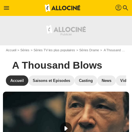
profil
menu
search
Accueil
Séries
Séries TV les plus populaires
Séries Drame
A Thousand Blows
A Thousand Blows
Accueil
Saisons et Episodes
Casting
News
Vidéo