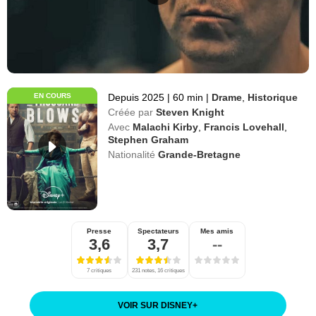
EN COURS
Depuis 2025
|
60 min
|
Drame
,
Historique
Créée par
Steven Knight
Avec
Malachi Kirby
,
Francis Lovehall
,
Stephen Graham
Nationalité
Grande-Bretagne
Presse
Spectateurs
Mes amis
3,6
3,7
--
7 critiques
231 notes, 16 critiques
VOIR SUR DISNEY
+