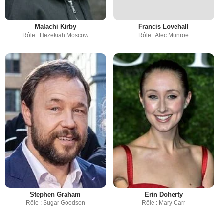
Malachi Kirby
Francis Lovehall
Rôle : Hezekiah Moscow
Rôle : Alec Munroe
Stephen Graham
Erin Doherty
Rôle : Sugar Goodson
Rôle : Mary Carr