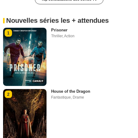
Nouvelles séries les + attendues
Prisoner
1
Thriller
,
Action
House of the Dragon
2
Fantastique
,
Drame