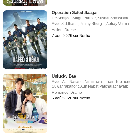
Operation Safed Saagar
De
Abhijeet Singh Parmar
,
Kushal Srivastava
Avec
Siddharth
,
Jimmy Shergill
,
Abhay Verma
Action
,
Drame
7 août 2026 sur Netflix
Unlucky Bae
Avec
Mac Nattapat Nimjirawat
,
Tham Tupthong
Suwanrakanont
,
Aun Napat Patcharachavalit
Romance
,
Drame
6 août 2026 sur Netflix