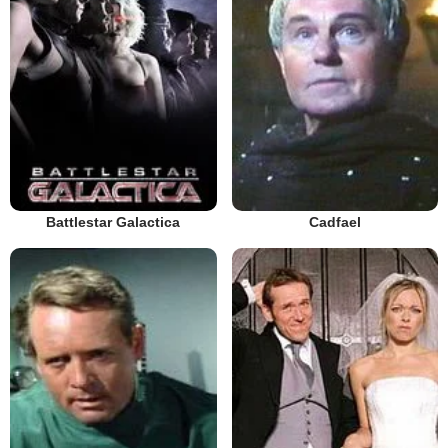
Battlestar Galactica
Cadfael