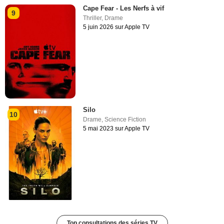
Cape Fear - Les Nerfs à vif
9
Thriller
,
Drame
5 juin 2026 sur Apple TV
Silo
10
Drame
,
Science Fiction
5 mai 2023 sur Apple TV
Top consultations des séries TV