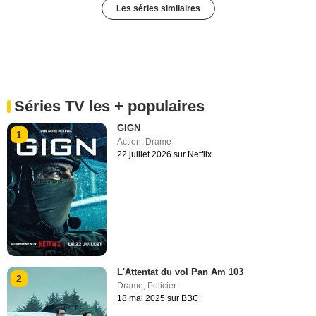
Les séries similaires
Séries TV les + populaires
GIGN
1
Action
,
Drame
22 juillet 2026 sur Netflix
L'Attentat du vol Pan Am 103
2
Drame
,
Policier
18 mai 2025 sur BBC