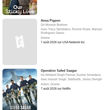
Anna Pigeon
De
Morwyn Brebner
Avec
Tracy Spiridakos
,
Ronnie Rowe
,
Manuel
Rodriguez-Saenz
Drame
7 août 2026 sur USA Network Inc.
Operation Safed Saagar
De
Abhijeet Singh Parmar
,
Kushal Srivastava
Avec
Harssh Singh
,
Siddharth
,
Jimmy Shergill
Action
,
Drame
7 août 2026 sur Netflix