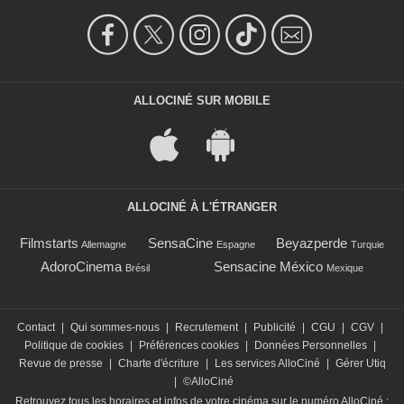
ALLOCINÉ SUR MOBILE
ALLOCINÉ À L'ÉTRANGER
Filmstarts
SensaCine
Beyazperde
Allemagne
Espagne
Turquie
AdoroCinema
Sensacine México
Brésil
Mexique
Contact
|
Qui sommes-nous
|
Recrutement
|
Publicité
|
CGU
|
CGV
|
Politique de cookies
|
Préférences cookies
|
Données Personnelles
|
Revue de presse
|
Charte d'écriture
|
Les services AlloCiné
|
Gérer Utiq
|
©AlloCiné
Retrouvez tous les horaires et infos de votre cinéma sur le numéro AlloCiné :