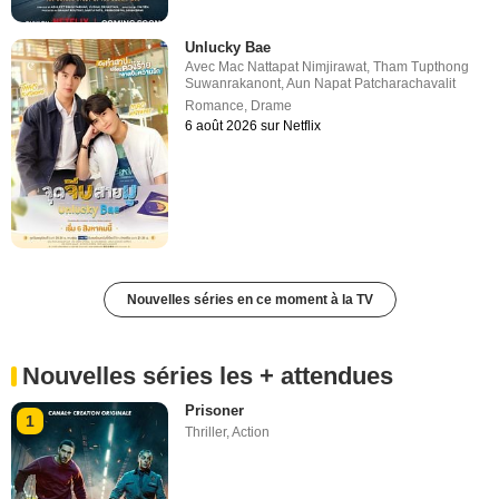
Unlucky Bae
Avec
Mac Nattapat Nimjirawat
,
Tham Tupthong
Suwanrakanont
,
Aun Napat Patcharachavalit
Romance
,
Drame
6 août 2026 sur Netflix
Nouvelles séries en ce moment à la TV
Nouvelles séries les + attendues
Prisoner
1
Thriller
,
Action