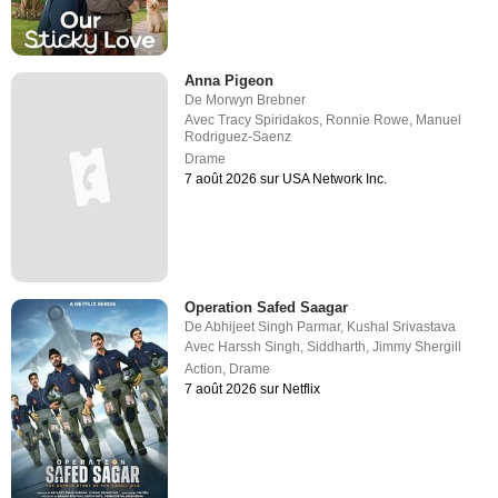
Anna Pigeon
De
Morwyn Brebner
Avec
Tracy Spiridakos
,
Ronnie Rowe
,
Manuel
Rodriguez-Saenz
Drame
7 août 2026 sur USA Network Inc.
Operation Safed Saagar
De
Abhijeet Singh Parmar
,
Kushal Srivastava
Avec
Harssh Singh
,
Siddharth
,
Jimmy Shergill
Action
,
Drame
7 août 2026 sur Netflix