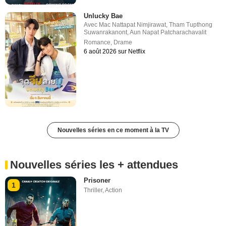
Unlucky Bae
Avec
Mac Nattapat Nimjirawat
,
Tham Tupthong
Suwanrakanont
,
Aun Napat Patcharachavalit
Romance
,
Drame
6 août 2026 sur Netflix
Nouvelles séries en ce moment à la TV
Nouvelles séries les + attendues
Prisoner
1
Thriller
,
Action