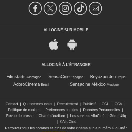
ALLOCINÉ SUR MOBILE
ALLOCINÉ À L'ÉTRANGER
Filmstarts
SensaCine
Beyazperde
Allemagne
Espagne
Turquie
AdoroCinema
Sensacine México
Brésil
Mexique
Contact
|
Qui sommes-nous
|
Recrutement
|
Publicité
|
CGU
|
CGV
|
Politique de cookies
|
Préférences cookies
|
Données Personnelles
|
Revue de presse
|
Charte d'écriture
|
Les services AlloCiné
|
Gérer Utiq
|
©AlloCiné
Retrouvez tous les horaires et infos de votre cinéma sur le numéro AlloCiné :