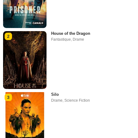
House of the Dragon
2
Fantastique
,
Drame
Silo
3
Drame
,
Science Fiction