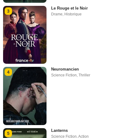
Le Rouge et le Noir
3
Drame
,
Historique
Neuromancien
4
Science Fiction
,
Thriller
Lanterns
5
Science Fiction
,
Action