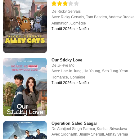
De
Ricky Gervais
Avec
Ricky Gervais
,
Tom Basden
,
Andrew Brooke
Animation
,
Comédie
7 août 2026 sur Netflix
Our Sticky Love
De
Ji-Hye Mo
Avec
Hae-in Jung
,
Ha Young
,
Seo Jung-Yeon
Romance
,
Comédie
7 août 2026 sur Netflix
Operation Safed Saagar
De
Abhijeet Singh Parmar
,
Kushal Srivastava
Avec
Siddharth
,
Jimmy Shergill
,
Abhay Verma