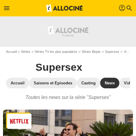
profil
menu
search
Accueil
Séries
Séries TV les plus populaires
Séries Biopic
Supersex
Actualité de la série Supersex
Supersex
Accueil
Saisons et Episodes
Casting
News
Vidéo
Toutes les news sur la série "Supersex"