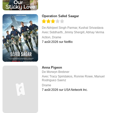
Operation Safed Saagar
De
Abhijeet Singh Parmar
,
Kushal Srivastava
Avec
Siddharth
,
Jimmy Shergill
,
Abhay Verma
Action
,
Drame
7 août 2026 sur Netflix
Anna Pigeon
De
Morwyn Brebner
Avec
Tracy Spiridakos
,
Ronnie Rowe
,
Manuel
Rodriguez-Saenz
Drame
7 août 2026 sur USA Network Inc.